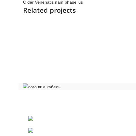
Older
Venenatis nam phasellus
Related projects
View Large
Accessories
Potenti parturient parturie
Общество с ограниченной ответственностью «Электрок
ИНН 5029170357
141021 г.Мытищи Московской области
Телефон: +7 (495) 532-42-82