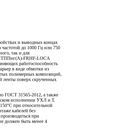
ройствах и выводных концах
 частотой до 1000 Гц или 750
ого, так и для
 КСТППнг(А)-FRHF-LOCA
раняющих работоспособность
рьер в виде обмотки из
итых полимерных композиций,
ей ленты поверх скрученных
по ГОСТ 31565-2012, а также
еском исполнении УХЛ и Т.
+150°С при относительной
нтаже кабелей без
 производиться при
не должен быть менее 4