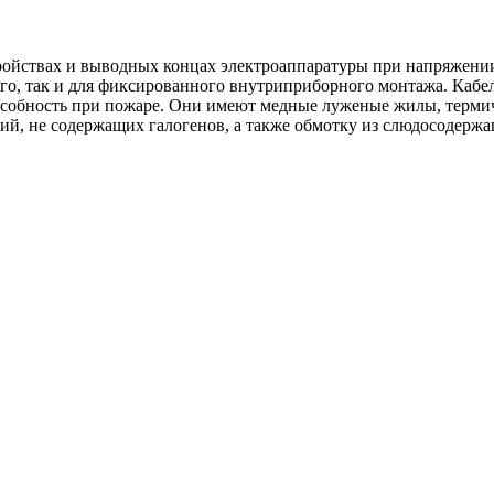
ройствах и выводных концах электроаппаратуры при напряжении 
ного, так и для фиксированного внутриприборного монтажа. К
особность при пожаре. Они имеют медные луженые жилы, термич
й, не содержащих галогенов, а также обмотку из слюдосодерж