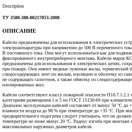
Description
ТУ 3580-388-00217053-2008
ОПИСАНИЕ
Кабели предназначены для использования в электрических уст
электроаппаратуры при напряжении до 500 В переменного тока
В постоянного тока. Они могут использоваться как для подвижн
фиксированного внутриприборного монтажа. Кабели марок
предназначены для использования в электрических цепях, сох
при пожаре. Они имеют медные луженые жилы, термический ба
слюдосодержащих лент по жилам, изоляцию и оболочку из сш
не содержащих галогенов, а также обмотку из слюдосодержащ
изолированных жил.
Кабели соответствуют классу пожарной опасности П1б.7.1.2.1 
категориям размещения 1 и 5 по ГОСТ 15150-69 при климатич
Диапазон эксплуатации кабелей составляет от минус 50 °С до 
влажности воздуха до 98 % при температуре до +35 °С. При мо
предварительного подогрева следует учитывать, что он должен
температуре не ниже минус 20 °С. Радиус изгиба при монтаже 
максимальных наружных диаметров кабеля.