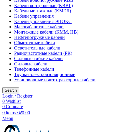
Кабели водопогружные КВВ
Кабели контрольные (КВВГ)
Кабели монтажные (КМЭЛ)
Кабели управления
Кабели управления ЭПОКС
Малогабаритные кабели
Монтажные кабели (КММ, НВ)
Нефтепогружные кабели
Обмоточные кабели
Осветительные кабели
Радиочастотные кабели (РК)
Силовые гибкие кабели
Силовые кабели
Телефонные кабели
Трубки электроизоляционные
Установочные и автотракторные кабели
Search
Login / Register
0
Wishlist
0
Compare
0
items
/
₽
0.00
Menu