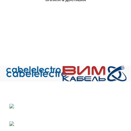
Общество с ограниченной ответственностью «Электрокабель»
ИНН 5029170357
141021 г.Мытищи Московской области, ул.
Сукромка, стр.7, оф. 304
Телефон: +7 (495) 532-42-82