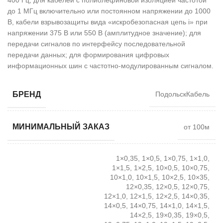
до 1 МГц включительно или постоянном напряжении до 1000
В, кабели взрывозащиты вида «искробезопасная цепь i» при
напряжении 375 В или 550 В (амплитудное значение); для
передачи сигналов по интерфейсу последовательной
передачи данных; для формирования цифровых
информационных шин с частотно-модулированным сигналом.
БРЕНД
ПодольскКабель
МИНИМАЛЬНЫЙ ЗАКАЗ
от 100м
1×0,35, 1×0,5, 1×0,75, 1×1,0,
1×1,5, 1×2,5, 10×0,5, 10×0,75,
10×1,0, 10×1,5, 10×2,5, 10×35,
12×0,35, 12×0,5, 12×0,75,
12×1,0, 12×1,5, 12×2,5, 14×0,35,
14×0,5, 14×0,75, 14×1,0, 14×1,5,
14×2,5, 19×0,35, 19×0,5,