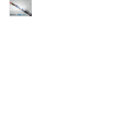
«ПОДОЛЬСККАБЕЛЬ» внесен в перечень производственных
площадок для нужд ООО «ГАЗПРОМНЕФТЬ-СНАБЖЕНИЕ»
23.03.2023
No Comments
КАТАЛОГ
Авиационные провода
Кабели водопогружные КВВ
Кабели управления ЭПОКС
Геофизические кабели
Измерительные кабели
Кабели контрольные (КВВГ)
Малогабаритные кабели