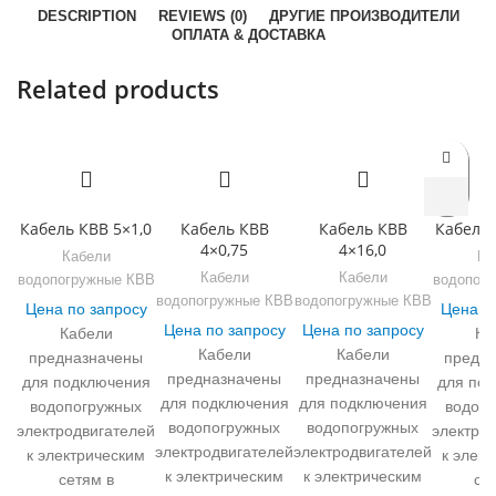
DESCRIPTION
REVIEWS (0)
ДРУГИЕ ПРОИЗВОДИТЕЛИ
ОПЛАТА & ДОСТАВКА
Related products
Кабель КВВ 5×1,0
Кабель КВВ
Кабель КВВ
Кабель 
4×0,75
4×16,0
Кабели
Ка
Кабели
Кабели
водопогружные КВВ
водопог
водопогружные КВВ
водопогружные КВВ
Цена по запросу
Цена п
Цена по запросу
Цена по запросу
Кабели
Ка
Кабели
Кабели
предназначены
предн
предназначены
предназначены
для подключения
для по
для подключения
для подключения
водопогружных
водоп
водопогружных
водопогружных
электродвигателей
электро
электродвигателей
электродвигателей
к электрическим
к элек
к электрическим
к электрическим
сетям в
се