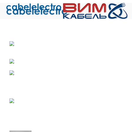
Общество с ограниченной ответственностью «Электрокабель»
ИНН 5029170357
141021 г.Мытищи Московской области, ул.
Сукромка, стр.7, оф. 304
Телефон: +7 (495) 532-42-82
Email: mail@cabelelectro.ru
НОВОСТИ
Получен сертификат соответствия на малогабаритные кабели
07.06.2023
No Comments