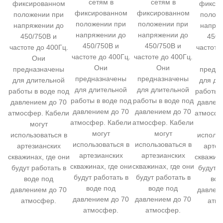
сетям в
сетям в
фиксированном
фикси
фиксированном
фиксированном
положении при
полож
положении при
положении при
напряжении до
напря
напряжении до
напряжении до
450/750В и
450/
450/750В и
450/750В и
частоте до 400Гц.
частоте
частоте до 400Гц.
частоте до 400Гц.
Они
О
Они
Они
предназначены
предн
предназначены
предназначены
для длительной
для дл
для длительной
для длительной
работы в воде под
работы 
работы в воде под
работы в воде под
давлением до 70
давлен
давлением до 70
давлением до 70
атмосфер. Кабели
атмосфе
атмосфер. Кабели
атмосфер. Кабели
могут
м
могут
могут
использоваться в
использ
использоваться в
использоваться в
артезианских
артез
артезианских
артезианских
скважинах, где они
скважина
скважинах, где они
скважинах, где они
будут работать в
будут р
будут работать в
будут работать в
воде под
вод
воде под
воде под
давлением до 70
давлен
давлением до 70
давлением до 70
атмосфер.
атм
атмосфер.
атмосфер.