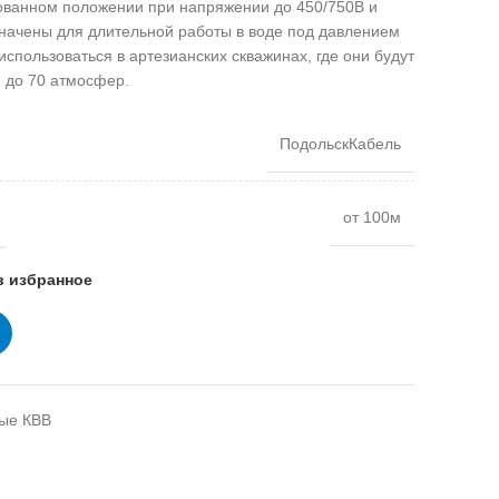
ованном положении при напряжении до 450/750В и
значены для длительной работы в воде под давлением
использоваться в артезианских скважинах, где они будут
м до 70 атмосфер.
ПодольскКабель
от 100м
в избранное
ые КВВ