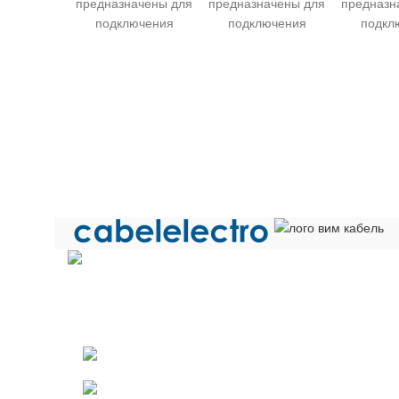
предназначены для
предназначены для
предназн
подключения
подключения
подкл
водопогружных
водопогружных
водопо
электродвигателей к
электродвигателей к
электродв
электрическим сетям
электрическим сетям
электриче
в фиксированном
в фиксированном
в фикси
положении при
положении при
положе
напряжении до
напряжении до
напряж
450/750В и частоте до
450/750В и частоте до
450/750В и
400Гц. Они
400Гц. Они
400Г
предназначены для
предназначены для
предназн
длительной работы в
длительной работы в
длительно
воде под давлением
воде под давлением
воде под
до 70 атмосфер.
до 70 атмосфер.
до 70 а
Кабели могут
Кабели могут
Кабел
использоваться в
использоваться в
использ
Общество с ограниченной ответственностью «Электрок
артезианских
артезианских
артез
ИНН 5029170357
скважинах, где они
скважинах, где они
скважина
141021 г.Мытищи Московской области
будут работать в воде
будут работать в воде
будут рабо
под давлением до 70
под давлением до 70
под давле
Телефон: +7 (495) 532-42-82
атмосфер.
атмосфер.
атмо