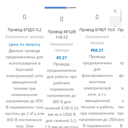
Провод БПДО 0,2
Провод БПВЛ 10,0
Пров
Провод МГШВ
1×0,12
Авиационные провода
Авиационные
Ав
провода
Цена по запросу
Авиационные
₽
68.27
провода
Данные провода
Провода
предназначены для
₽
2.27
предназначены
пре
использования в
Провода
для
бортовой
предназначены
фиксированного
фикс
электрической сети
для работы при
монтажа
авиационной
рабочем
электрической
эле
техники при
переменном
сети, в т.ч.
се
номинальном
напряжении до
авиационной
ав
напряжении до 600
380 В для
техники и работы
техн
В переменного тока
сечений 0,08-0,14
при номинальном
при 
частоты до 2 кГц или
мм.кв и 1000 В
напряжении до 250
напря
850 В постоянного
для сечений 0,2-
В переменного
В п
тока. Они
1,5 мм.кв частоты