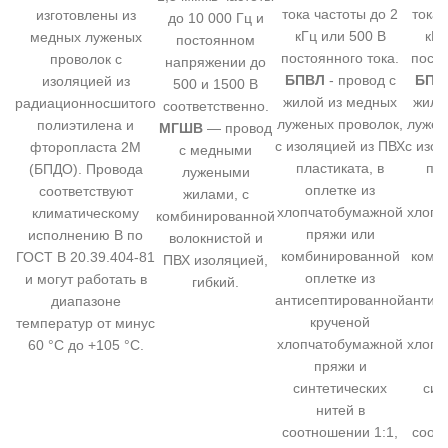
тока частоты до 2
тока 
изготовлены из
до 10 000 Гц и
кГц или 500 В
кГц
медных луженых
постоянном
постоянного тока.
посто
проволок с
напряжении до
БПВЛ
- провод с
БПВ
изоляцией из
500 и 1500 В
жилой из медных
жило
радиационносшитого
соответственно.
луженых проволок,
лужен
полиэтилена и
МГШВ
— провод
с изоляцией из ПВХ
с изо
фторопласта 2М
с медными
пластиката, в
пла
(БПДО). Провода
лужеными
оплетке из
о
соответствуют
жилами, с
хлопчатобумажной
хлопч
климатическому
комбинированной
пряжи или
п
исполнению В по
волокнистой и
комбинированной
комб
ГОСТ В 20.39.404-81
ПВХ изоляцией,
оплетке из
о
и могут работать в
гибкий.
антисептированной
антис
диапазоне
крученой
к
температур от минус
хлопчатобумажной
хлопч
60 °C до +105 °C.
пряжи и
синтетических
син
нитей в
соотношении 1:1,
соот