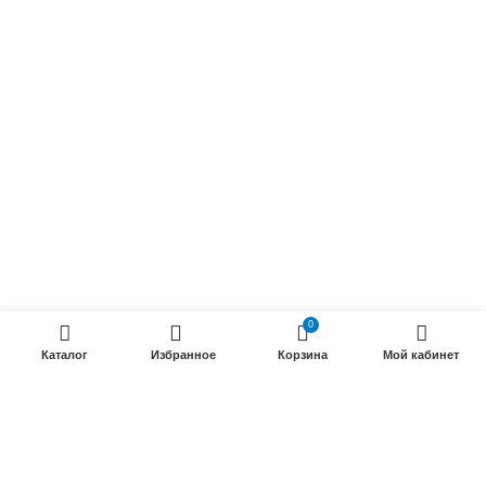
Осветительные кабели
Радиочастотные кабели (РК)
Силовые кабели
ПРОДУКЦИИ
Силовые гибкие кабели
Телефонные кабели
Кабели управления
Установочные и автотракторные кабели
0
Трубки электроизоляционные
Каталог
Избранное
Корзина
Мой кабинет
ООО «Электрокабель»
2025 Создание и
seo продвижение сайтов
- SEOMAX
STUDIO.