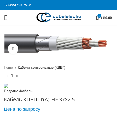
+7 (495) 505-75-35
0
/
₽
0.00
Click to enlarge
Home
Кабели контрольные (КВВГ)
Кабель КПБПнг(А)-HF 37×2,5
Цена по запросу