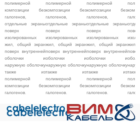
полимерной
полимерной
полимерной
поли
композиции без
композиции без
композиции без
комп
галогенов,
галогенов,
галогенов,
галог
отдельные экраны
отдельные экраны
отдельные экраны
отде
поверх
поверх
поверх
повер
изолированных
изолированных
изолированных
изоли
жил, общий экран
жил, общий экран
жил, общий экран
жил,
поверх внутренней
поверх внутренней
поверх внутренней
повер
оболочки и
оболочки и
оболочки и
обо
наружную оболочку
наружную оболочку
наружную оболочку
наруж
также из
также из
также из
та
полимерной
полимерной
полимерной
поли
композиции без
композиции без
композиции без
комп
галогенов.
галогенов.
галогенов.
галог
Общество с ограниченной ответственностью «Электрокабель»
ИНН 5029170357