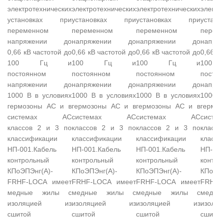
электротехнических
электротехнических
электротехнических
элект
установках при
установках при
установках при
уста
переменном
переменном
переменном
пере
напряжении до
напряжении до
напряжении до
нап
0,66 кВ частотой до
0,66 кВ частотой до
0,66 кВ частотой до
0,66 
100 Гц и
100 Гц и
100 Гц и
10
постоянном
постоянном
постоянном
посто
напряжении до
напряжении до
напряжении до
нап
1000 В в условиях
1000 В в условиях
1000 В в условиях
1000 
гермозоны АС и в
гермозоны АС и в
гермозоны АС и в
герм
системах АС
системах АС
системах АС
сис
классов 2 и 3 по
классов 2 и 3 по
классов 2 и 3 по
клас
классификации
классификации
классификации
класс
НП-001.Кабель
НП-001.Кабель
НП-001.Кабель
НП-00
контрольный
контрольный
контрольный
контр
КПоЭПЭнг(А)-
КПоЭПЭнг(А)-
КПоЭПЭнг(А)-
КПоЭП
FRHF-LOCA имеет
FRHF-LOCA имеет
FRHF-LOCA имеет
FRHF
медные жилы с
медные жилы с
медные жилы с
мед
изоляцией из
изоляцией из
изоляцией из
изо
сшитой
сшитой
сшитой
сшито