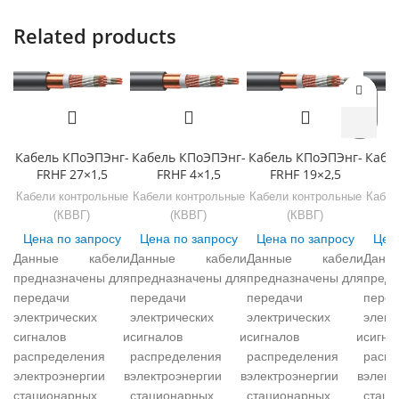
Related products
Кабель КПоЭПЭнг-
Кабель КПоЭПЭнг-
Кабель КПоЭПЭнг-
Кабе
FRHF 27×1,5
FRHF 4×1,5
FRHF 19×2,5
F
Кабели контрольные
Кабели контрольные
Кабели контрольные
Кабел
(КВВГ)
(КВВГ)
(КВВГ)
Цена по запросу
Цена по запросу
Цена по запросу
Цена
Данные кабели
Данные кабели
Данные кабели
Дан
предназначены для
предназначены для
предназначены для
предн
передачи
передачи
передачи
перед
электрических
электрических
электрических
элект
сигналов и
сигналов и
сигналов и
сиг
распределения
распределения
распределения
распр
электроэнергии в
электроэнергии в
электроэнергии в
элек
стационарных
стационарных
стационарных
стаци