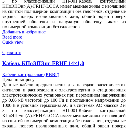
3 по классификации НП-001.Кабель контрольный
КПоЭПЭнг(А)-FRHF-LOCA имеет медные жилы с изоляцией
из сшитой полимерной композиции без галогенов, отдельные
экраны поверх изолированных жил, общий экран поверх
внутренней оболочки и наружную оболочку также из
полимерной композиции без галогенов.
Добавить в избранное
Read more
Quick view
Сравнить
Кабель КПоЭПЭнг-FRHF 14×1,0
Кабели контрольные (КВВГ)
Цена по запросу
Данные кабели предназначены для передачи электрических
сигналов и распределения электроэнергии в стационарных
электротехнических установках при переменном напряжении
до 0,66 кВ частотой до 100 Гц и постоянном напряжении до
1000 В в условиях гермозоны АС и в системах АС классов 2 и
3 по классификации НП-001.Кабель контрольный
КПоЭПЭнг(А)-FRHF-LOCA имеет медные жилы с изоляцией
из сшитой полимерной композиции без галогенов, отдельные
экраны поверх изолированных жил, общий экран поверх