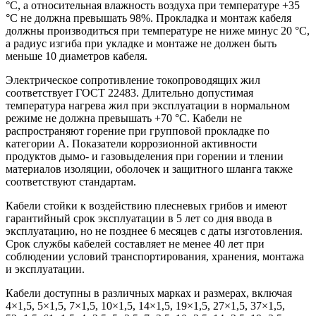
°С, а относительная влажность воздуха при температуре +35
°С не должна превышать 98%. Прокладка и монтаж кабеля
должны производиться при температуре не ниже минус 20 °С,
а радиус изгиба при укладке и монтаже не должен быть
меньше 10 диаметров кабеля.
Электрическое сопротивление токопроводящих жил
соответствует ГОСТ 22483. Длительно допустимая
температура нагрева жил при эксплуатации в нормальном
режиме не должна превышать +70 °С. Кабели не
распространяют горение при групповой прокладке по
категории А. Показатели коррозионной активности
продуктов дымо- и газовыделения при горении и тлении
материалов изоляции, оболочек и защитного шланга также
соответствуют стандартам.
Кабели стойки к воздействию плесневых грибов и имеют
гарантийный срок эксплуатации в 5 лет со дня ввода в
эксплуатацию, но не позднее 6 месяцев с даты изготовления.
Срок службы кабелей составляет не менее 40 лет при
соблюдении условий транспортирования, хранения, монтажа
и эксплуатации.
Кабели доступны в различных марках и размерах, включая
4×1,5, 5×1,5, 7×1,5, 10×1,5, 14×1,5, 19×1,5, 27×1,5, 37×1,5,