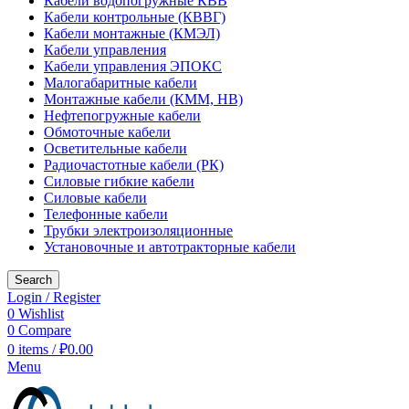
Кабели водопогружные КВВ
Кабели контрольные (КВВГ)
Кабели монтажные (КМЭЛ)
Кабели управления
Кабели управления ЭПОКС
Малогабаритные кабели
Монтажные кабели (КММ, НВ)
Нефтепогружные кабели
Обмоточные кабели
Осветительные кабели
Радиочастотные кабели (РК)
Силовые гибкие кабели
Силовые кабели
Телефонные кабели
Трубки электроизоляционные
Установочные и автотракторные кабели
Search
Login / Register
0
Wishlist
0
Compare
0
items
/
₽
0.00
Menu