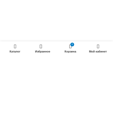
ПРОДУКЦИИ
Силовые гибкие кабели
Телефонные кабели
Кабели управления
0
Установочные и автотракторные кабели
Каталог
Избранное
Корзина
Мой кабинет
Трубки электроизоляционные
ООО «Электрокабель»
2025 Создание и
seo продвижение сайтов
- SEOMAX
STUDIO.