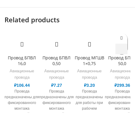
Related products
Провод БПВЛ
Провод БПВЛ
Провод МГШВ
Провод БПВ
16,0
0,50
1×0,75
50,0
Авиационные
Авиационные
Авиационные
Авиационные
провода
провода
провода
провода
₽
106.44
₽
7.27
₽
3.20
₽
299.36
Провода
Провода
Провода
Провода
предназначены для
предназначены для
предназначены
предназначены 
фиксированного
фиксированного
для работы при
фиксированног
монтажа
монтажа
рабочем
монтажа
электрической сети,
электрической сети,
переменном
электрической се
в т.ч. авиационной
в т.ч. авиационной
напряжении до
в т.ч. авиационн
техники и работы
техники и работы
380 В для
техники и рабо
при номинальном
при номинальном
сечений 0,08-0,14
при номинальн