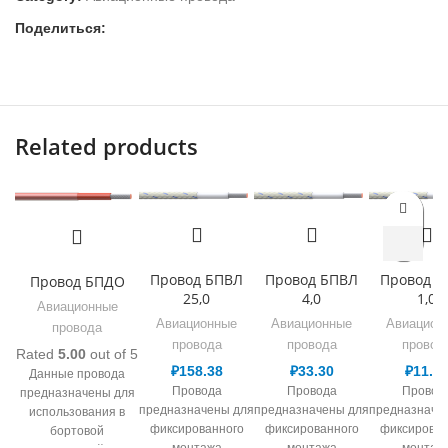
Поделиться:
Related products
Провод БПВЛ
Провод БПВЛ
Провод Б
Провод БПДО
25,0
4,0
1,0
Авиационные
Авиационные
Авиационные
Авиацион
провода
провода
провода
провод
Rated
5.00
out of 5
₽
158.38
₽
33.30
₽
11.3
Данные провода
Провода
Провода
Провод
предназначены для
предназначены для
предназначены для
предназначе
использования в
фиксированного
фиксированного
фиксирован
бортовой
монтажа
монтажа
монтаж