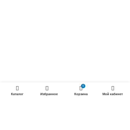
Осветительные кабели
Радиочастотные кабели (РК)
Силовые кабели
ПРОДУКЦИИ
Силовые гибкие кабели
Телефонные кабели
Кабели управления
Установочные и автотракторные кабели
0
Трубки электроизоляционные
Каталог
Избранное
Корзина
Мой кабинет
ООО «Электрокабель»
2025 Создание и
seo продвижение сайтов
- SEOMAX
STUDIO.