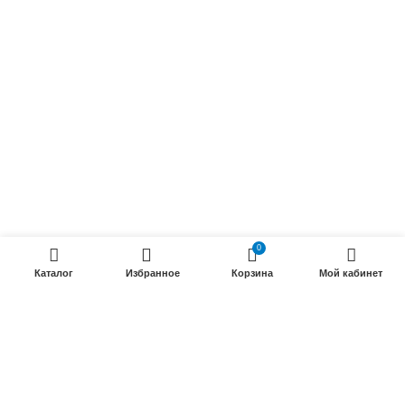
Радиочастотные кабели (РК)
Силовые кабели
ПРОДУКЦИИ
Силовые гибкие кабели
Телефонные кабели
Кабели управления
Установочные и автотракторные кабели
0
Трубки электроизоляционные
Каталог
Избранное
Корзина
Мой кабинет
ООО «Электрокабель»
2025 Создание и
seo продвижение сайтов
- SEOMAX
STUDIO.