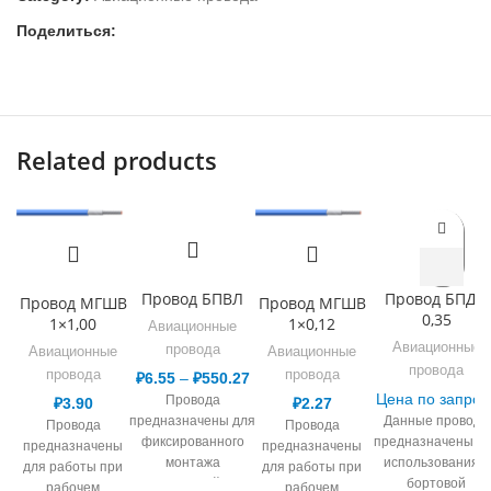
Поделиться:
Related products
Провод БПВЛ
Провод БПДО
Провод МГШВ
Провод МГШВ
0,35
1×1,00
1×0,12
Авиационные
Авиационные
провода
Авиационные
Авиационные
провода
провода
провода
₽
6.55
–
₽
550.27
Цена по запрос
Провода
₽
3.90
₽
2.27
предназначены для
Данные провода
Провода
Провода
фиксированного
предназначены д
предназначены
предназначены
монтажа
использования в
для работы при
для работы при
электрической сети,
бортовой
рабочем
рабочем