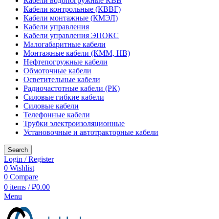
Кабели водопогружные КВВ
Кабели контрольные (КВВГ)
Кабели монтажные (КМЭЛ)
Кабели управления
Кабели управления ЭПОКС
Малогабаритные кабели
Монтажные кабели (КММ, НВ)
Нефтепогружные кабели
Обмоточные кабели
Осветительные кабели
Радиочастотные кабели (РК)
Силовые гибкие кабели
Силовые кабели
Телефонные кабели
Трубки электроизоляционные
Установочные и автотракторные кабели
Search
Login / Register
0
Wishlist
0
Compare
0
items
/
₽
0.00
Menu