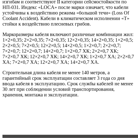
изгибам и соответствуют II категории сейсмостойкости по
НП-031. Индекс «LOCA» после марки означает, что кабели
устойчивы к воздействию режима «большой течи» (Loss Of
Coolant Accident). Кабели в климатическом исполнении «Т»
стойки к воздействию плесневых грибов.
Маркоразмеры кабеля включают различные комбинации жил:
1×2×0,35; 2×2×0,35; 7×2×0,35; 12×2×0,35; 14×2×0,35; 1×2×0,5;
2×2×0,5; 7×2×0,5; 12×2×0,5; 14×2×0,5; 1×2×0,7; 2×2×0,7;
7×2×0,7; 12×2×0,7; 14×2×0,7; 1×2×0,7 ХК; 2×2×0,7 ХК;
7×2×0,7 ХК; 12×2×0,7 ХК; 14×2×0,7 ХК; 1×2×0,7 ХА; 2×2×0,7
ХА; 7×2×0,7 ХА; 12×2×0,7 ХА; 14×2×0,7 ХА.
Строительная длина кабеля не менее 140 метров, а
гарантийный срок эксплуатации составляет 3 года со дня
ввода кабеля в эксплуатацию. Срок службы кабелей не менее
30 лет при соблюдении условий транспортирования,
хранения, монтажа и эксплуатации.