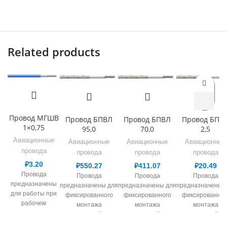
Related products
Провод МГШВ
Провод БПВЛ
Провод БПВЛ
Провод БПВ
1×0,75
95,0
70,0
2,5
Авиационные
Авиационные
Авиационные
Авиационные
провода
провода
провода
провода
₽
3.20
₽
550.27
₽
411.07
₽
20.49
Провода
Провода
Провода
Провода
предназначены
предназначены для
предназначены для
предназначены 
для работы при
фиксированного
фиксированного
фиксированног
рабочем
монтажа
монтажа
монтажа
переменном
электрической сети,
электрической сети,
электрической се
напряжении до
в т.ч. авиационной
в т.ч. авиационной
в т.ч. авиационн