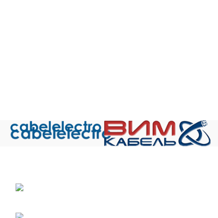
380 В для
техники и работы
техники и работы
техники и рабо
сечений 0,08-0,14
при номинальном
при номинальном
при номинальн
мм.кв и 1000 В
напряжении до 250
напряжении до 250
напряжении до 
для сечений 0,2-
В переменного тока
В переменного тока
В переменного т
1,5 мм.кв частоты
частоты до 2 кГц
частоты до 2 кГц
частоты до 2 кГ
до 10 000 Гц и
или 500 В
или 500 В
или 500 В
постоянном
постоянного тока.
постоянного тока.
постоянного ток
напряжении до
БПВЛ
- провод с
БПВЛ
- провод с
БПВЛ
- провод 
500 и 1500 В
жилой из медных
жилой из медных
жилой из медн
соответственно.
луженых проволок,
луженых проволок,
луженых проволо
МГШВ
— провод
с изоляцией из ПВХ
с изоляцией из ПВХ
с изоляцией из 
с медными
пластиката, в
пластиката, в
пластиката, в
лужеными
оплетке из
оплетке из
оплетке из
жилами, с
хлопчатобумажной
хлопчатобумажной
хлопчатобумажн
комбинированной
пряжи или
пряжи или
пряжи или
волокнистой и
комбинированной
комбинированной
комбинированн
ПВХ изоляцией,
оплетке из
оплетке из
оплетке из
Общество с ограниченной ответственностью «Электрокабель»
гибкий.
антисептированной
антисептированной
антисептирован
ИНН 5029170357
крученой
крученой
крученой
хлопчатобумажной
хлопчатобумажной
хлопчатобумажн
141021 г.Мытищи Московской области, ул.
пряжи и
пряжи и
пряжи и
Сукромка, стр.7, оф. 304
синтетических
синтетических
синтетических
нитей в
нитей в
нитей в
Телефон: +7 (495) 532-42-82