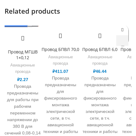
Related products
Провод БПВЛ 70,0
Провод БПВЛ 6,0
Провод
Провод МГШВ
1×0,12
Авиационные
Авиационные
Авиа
провода
провода
п
Авиационные
₽
411.07
₽
46.44
₽
провода
Провода
Провода
Пр
₽
2.27
предназначены
предназначены
предн
Провода
для
для
предназначены
фиксированного
фиксированного
фикси
для работы при
монтажа
монтажа
мо
рабочем
электрической
электрической
элек
переменном
сети, в т.ч.
сети, в т.ч.
сети
напряжении до
авиационной
авиационной
авиа
380 В для
техники и работы
техники и работы
техник
сечений 0,08-0,14