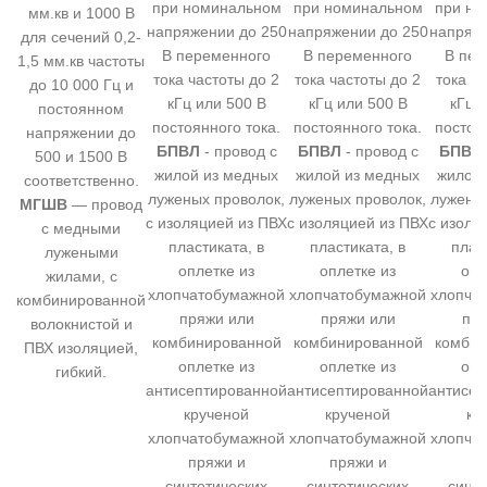
при номинальном
при номинальном
при но
мм.кв и 1000 В
напряжении до 250
напряжении до 250
напряже
для сечений 0,2-
В переменного
В переменного
В пер
1,5 мм.кв частоты
тока частоты до 2
тока частоты до 2
тока ч
до 10 000 Гц и
кГц или 500 В
кГц или 500 В
кГц 
постоянном
постоянного тока.
постоянного тока.
постоя
напряжении до
БПВЛ
- провод с
БПВЛ
- провод с
БПВЛ
500 и 1500 В
жилой из медных
жилой из медных
жилой 
соответственно.
луженых проволок,
луженых проволок,
луженых
МГШВ
— провод
с изоляцией из ПВХ
с изоляцией из ПВХ
с изоля
с медными
пластиката, в
пластиката, в
плас
лужеными
оплетке из
оплетке из
опл
жилами, с
хлопчатобумажной
хлопчатобумажной
хлопча
комбинированной
пряжи или
пряжи или
пря
волокнистой и
комбинированной
комбинированной
комбин
ПВХ изоляцией,
оплетке из
оплетке из
опл
гибкий.
антисептированной
антисептированной
антисеп
крученой
крученой
кр
хлопчатобумажной
хлопчатобумажной
хлопча
пряжи и
пряжи и
пр
синтетических
синтетических
синт