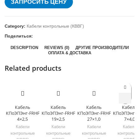
ЗАПРОСИТЬ ЦЕНУ
Category:
Кабели контрольные (КВВГ)
Поделиться:
DESCRIPTION
REVIEWS (0)
ДРУГИЕ ПРОИЗВОДИТЕЛИ
ОПЛАТА & ДОСТАВКА
Related products
Кабель
Кабель
Кабель
Кабель
КПоЭПЭнг-FRHF
КПоЭПЭнг-FRHF
КПоЭПЭнг-FRHF
КПоЭПЭнг-F
4×2,5
19×2,5
27×1,0
7×4,0
Кабели
Кабели
Кабели
Кабели
контрольные
контрольные
контрольные
контрольн