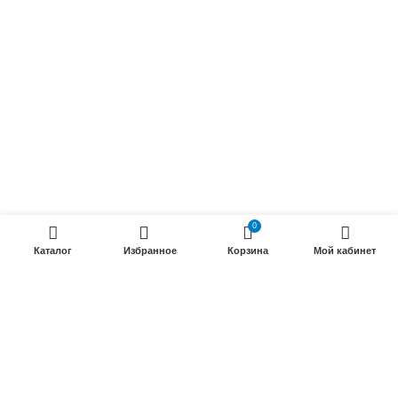
Радиочастотные кабели (РК)
Силовые кабели
ПРОДУКЦИИ
Силовые гибкие кабели
Телефонные кабели
Кабели управления
0
Установочные и автотракторные кабели
Каталог
Избранное
Корзина
Мой кабинет
Трубки электроизоляционные
ООО «Электрокабель»
2025 Создание и
seo продвижение сайтов
- SEOMAX
STUDIO.