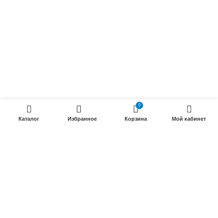
ПРОДУКЦИИ
Силовые гибкие кабели
Телефонные кабели
Кабели управления
Установочные и автотракторные кабели
0
Трубки электроизоляционные
Каталог
Избранное
Корзина
Мой кабинет
ООО «Электрокабель»
2025 Создание и
seo продвижение сайтов
- SEOMAX
STUDIO.