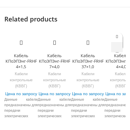
Related products
Кабель
Кабель
Кабель
Кабель
КПоЭПЭнг-FRHF
КПоЭПЭнг-FRHF
КПоЭПЭнг-FRHF
КПоЭПЭнг-F
4×1,5
7×4,0
37×1,0
4×4,0
Кабели
Кабели
Кабели
Кабели
контрольные
контрольные
контрольные
контрольн
(КВВГ)
(КВВГ)
(КВВГ)
(КВВГ)
Цена по запросу
Цена по запросу
Цена по запросу
Цена по зап
Данные кабели
Данные кабели
Данные кабели
Данные ка
предназначены для
предназначены для
предназначены для
предназначены
передачи
передачи
передачи
передачи
электрических
электрических
электрических
электрических
сигналов и
сигналов и
сигналов и
сигнало
распределения
распределения
распределения
распределени