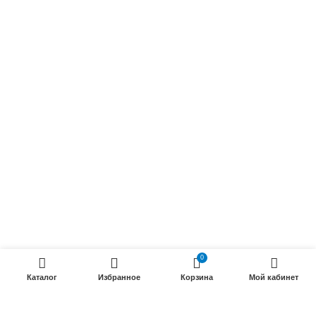
Осветительные кабели
Радиочастотные кабели (РК)
Силовые кабели
ПРОДУКЦИИ
Силовые гибкие кабели
Телефонные кабели
Кабели управления
Установочные и автотракторные кабели
Трубки электроизоляционные
0
ООО «Электрокабель»
2025 Создание и
seo продвижение сайтов
- SEOMAX
Каталог
Избранное
Корзина
Мой кабинет
STUDIO.