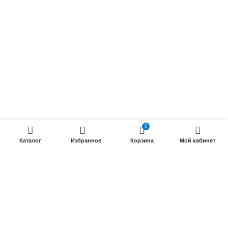
Силовые кабели
ПРОДУКЦИИ
Силовые гибкие кабели
Телефонные кабели
Кабели управления
Установочные и автотракторные кабели
0
Трубки электроизоляционные
Каталог
Избранное
Корзина
Мой кабинет
ООО «Электрокабель»
2025 Создание и
seo продвижение сайтов
- SEOMAX
STUDIO.