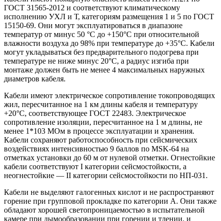
ГОСТ 31565-2012 и соответствуют климатическому
исполнению УХЛ и Т, категориям размещения 1 и 5 по ГОСТ
15150-69. Они могут эксплуатироваться в диапазоне
температур от минус 50 °C до +150°C при относительной
влажности воздуха до 98% при температуре до +35°C. Кабели
могут укладываться без предварительного подогрева при
температуре не ниже минус 20°C, а радиус изгиба при
монтаже должен быть не менее 4 максимальных наружных
диаметров кабеля.
Кабели имеют электрическое сопротивление токопроводящих
жил, пересчитанное на 1 км длины кабеля и температуру
+20°C, соответствующее ГОСТ 22483. Электрическое
сопротивление изоляции, пересчитанное на 1 м длины, не
менее 1*103 МОм в процессе эксплуатации и хранения.
Кабели сохраняют работоспособность при сейсмических
воздействиях интенсивностью 9 баллов по MSK-64 на
отметках установки до 60 м от нулевой отметки. Огнестойкие
кабели соответствуют I категории сейсмостойкости, а
неогнестойкие — II категории сейсмостойкости по НП-031.
Кабели не выделяют галогенных кислот и не распространяют
горение при групповой прокладке по категории А. Они также
обладают хорошей светопроницаемостью в испытательной
камере при дымообразовании при горении и тлении, и