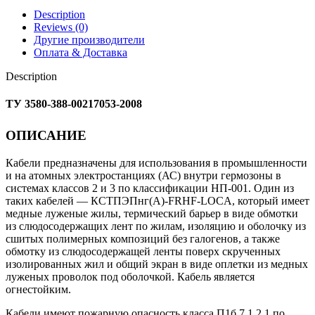
Description
Reviews (0)
Другие производители
Оплата & Доставка
Description
ТУ 3580-388-00217053-2008
ОПИСАНИЕ
Кабели предназначены для использования в промышленности
и на атомных электростанциях (АС) внутри гермозоны в
системах классов 2 и 3 по классификации НП-001. Один из
таких кабелей — КСТПЭПнг(А)-FRHF-LOCA, который имеет
медные луженые жилы, термический барьер в виде обмотки
из слюдосодержащих лент по жилам, изоляцию и оболочку из
сшитых полимерных композиций без галогенов, а также
обмотку из слюдосодержащей ленты поверх скрученных
изолированных жил и общий экран в виде оплетки из медных
луженых проволок под оболочкой. Кабель является
огнестойким.
Кабели имеют пожарную опасность класса П1б.7.1.2.1 по