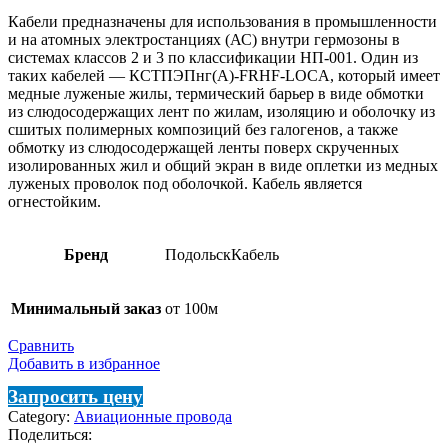
Кабели предназначены для использования в промышленности
и на атомных электростанциях (АС) внутри гермозоны в
системах классов 2 и 3 по классификации НП-001. Один из
таких кабелей — КСТПЭПнг(А)-FRHF-LOCA, который имеет
медные луженые жилы, термический барьер в виде обмотки
из слюдосодержащих лент по жилам, изоляцию и оболочку из
сшитых полимерных композиций без галогенов, а также
обмотку из слюдосодержащей ленты поверх скрученных
изолированных жил и общий экран в виде оплетки из медных
луженых проволок под оболочкой. Кабель является
огнестойким.
Бренд
ПодольскКабель
Минимальный заказ
от 100м
Сравнить
Добавить в избранное
Запросить цену
Category:
Авиационные провода
Поделиться: