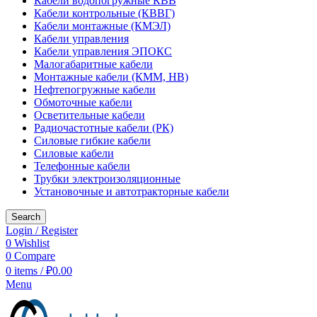
Кабели водопогружные КВВ
Кабели контрольные (КВВГ)
Кабели монтажные (КМЭЛ)
Кабели управления
Кабели управления ЭПОКС
Малогабаритные кабели
Монтажные кабели (КММ, НВ)
Нефтепогружные кабели
Обмоточные кабели
Осветительные кабели
Радиочастотные кабели (РК)
Силовые гибкие кабели
Силовые кабели
Телефонные кабели
Трубки электроизоляционные
Установочные и автотракторные кабели
Search
Login / Register
0
Wishlist
0
Compare
0
items
/
₽
0.00
Menu