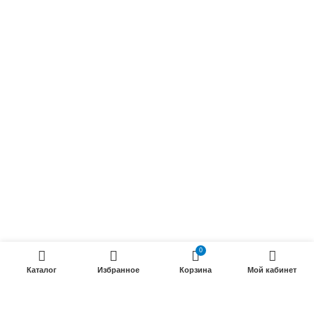
Обмоточные кабели
Осветительные кабели
Радиочастотные кабели (РК)
Силовые кабели
ПРОДУКЦИИ
Силовые гибкие кабели
Телефонные кабели
Кабели управления
Установочные и автотракторные кабели
Трубки электроизоляционные
0
Каталог
Избранное
Корзина
Мой кабинет
ООО «Электрокабель»
2025 Создание и
seo продвижение сайтов
- SEOMAX
STUDIO.