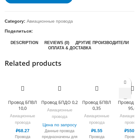
Category:
Авиационные провода
Поделиться:
DESCRIPTION
REVIEWS (0)
ДРУГИЕ ПРОИЗВОДИТЕЛИ
ОПЛАТА & ДОСТАВКА
Related products
Провод БПВЛ
Провод БПДО 0,2
Провод БПВЛ
Провод Б
10,0
0,35
95,0
Авиационные
Авиационные
Авиационные
Авиацион
провода
провода
провода
провод
Цена по запросу
₽
68.27
₽
6.55
₽
550.2
Данные провода
Провода
предназначены для
Провода
Провод