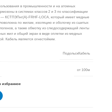
пользования в промышленности и на атомных
ермозоны в системах классов 2 и 3 по классификации
ей — КСТПЭПнг(А)-FRHF-LOCA, который имеет медные
кловолокна по жилам, изоляцию и оболочку из сшитых
логенов, а также обмотку из слюдосодержащей ленты
ных жил и общий экран в виде оплетки из медных
й. Кабель является огнестойким.
ПодольскКабель
от 100м
в избранное