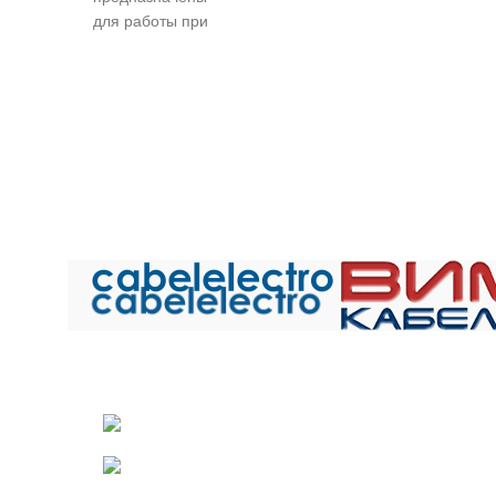
сети, в т.ч. авиационной
сети, в т.
для работы при
техники и работы при
техники и
рабочем
номинальном
номи
переменном
напряжении до 250 В
напряжен
напряжении до
переменного тока
перемен
380 В для
частоты до 2 кГц или 500
частоты до 
сечений 0,08-0,14
В постоянного тока.
В постоя
мм.кв и 1000 В
БПВЛ
- провод с жилой
БПВЛ
- пр
для сечений 0,2-
из медных луженых
из медн
1,5 мм.кв частоты
проволок, с изоляцией из
проволок, с
до 10 000 Гц и
ПВХ пластиката, в
ПВХ пла
постоянном
оплетке из
опле
напряжении до
хлопчатобумажной пряжи
хлопчатобу
500 и 1500 В
или комбинированной
или комб
соответственно.
оплетке из
опле
Общество с ограниченной ответственностью «Электрок
МГШВ
— провод
антисептированной
антисеп
ИНН 5029170357
с медными
крученой
кру
лужеными
хлопчатобумажной пряжи
хлопчатобу
141021 г.Мытищи Московской области
жилами, с
и синтетических нитей в
и синтетич
комбинированной
соотношении 1:1,
соотнош
Телефон: +7 (495) 532-42-82
волокнистой и
лакированный.
лакир