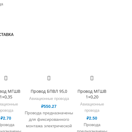
да
СТАВКА
вод МГШВ
Провод БПВЛ 95,0
Провод МГШВ
1×0,35
1×0,20
Авиационные провода
иационные
Авиационные
₽
550.27
провода
провода
Провода предназначены
₽
2.70
₽
2.50
для фиксированного
ровода
Провода
монтажа электрической
дназначены
предназначены