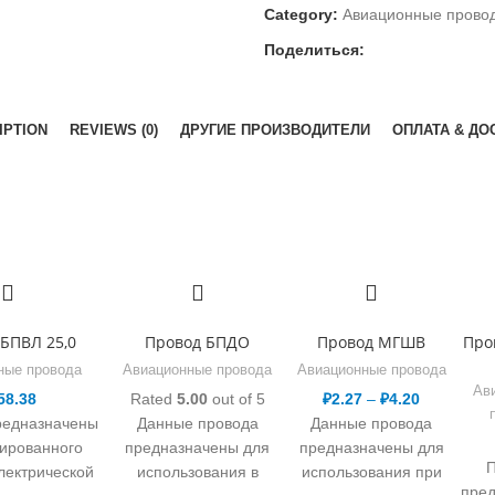
Category:
Авиационные прово
Поделиться:
IPTION
REVIEWS (0)
ДРУГИЕ ПРОИЗВОДИТЕЛИ
ОПЛАТА & ДО
БПВЛ 25,0
Провод БПДО
Провод МГШВ
Про
ные провода
Авиационные провода
Авиационные провода
Ав
58.38
Rated
5.00
out of 5
₽
2.27
–
₽
4.20
редназначены
Данные провода
Данные провода
ированного
предназначены для
предназначены для
П
лектрической
использования в
использования при
пре