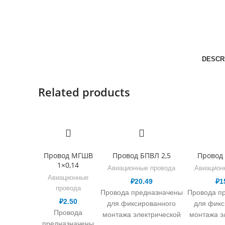
DESCR
Related products
Провод МГШВ
Провод БПВЛ 2,5
Провод 
1×0,14
Авиационные провода
Авиацион
Авиационные
₽
20.49
₽
1
провода
Провода предназначены
Провода п
₽
2.50
для фиксированного
для фикс
Провода
монтажа электрической
монтажа э
предназначены