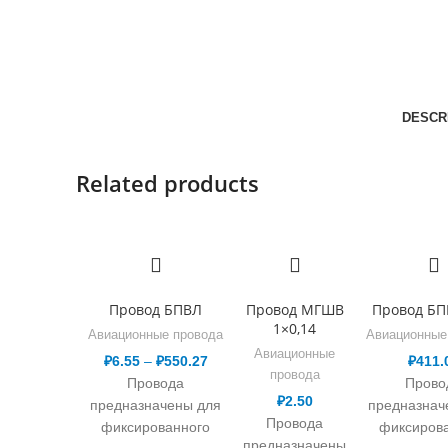
DESCR
Related products
Провод БПВЛ
Провод МГШВ
Провод БП
1×0,14
Авиационные провода
Авиационные
Авиационные
₽
6.55
–
₽
550.27
₽
411.
провода
Провода
Прово
₽
2.50
предназначены для
предназнач
Провода
фиксированного
фиксиров
предназначены