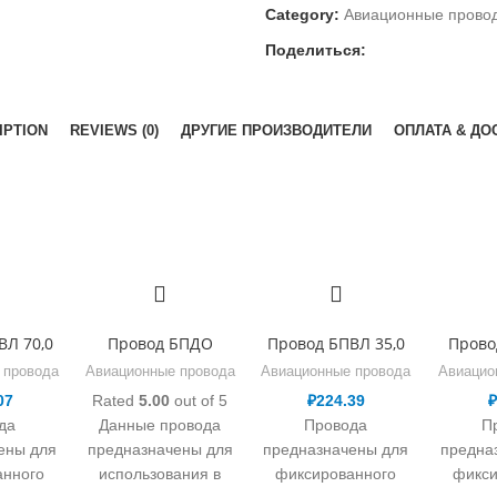
Category:
Авиационные прово
Поделиться:
IPTION
REVIEWS (0)
ДРУГИЕ ПРОИЗВОДИТЕЛИ
ОПЛАТА & ДО
ВЛ 70,0
Провод БПДО
Провод БПВЛ 35,0
Прово
 провода
Авиационные провода
Авиационные провода
Авиацио
07
Rated
5.00
out of 5
₽
224.39
да
Данные провода
Провода
П
ены для
предназначены для
предназначены для
предна
анного
использования в
фиксированного
фикси