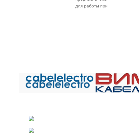
монтажа электрической
монтажа элек
для работы при
сети, в т.ч. авиационной
сети, в т.ч. а
рабочем
техники и работы при
техники и р
переменном
номинальном
номинал
напряжении до
напряжении до 250 В
напряжении 
380 В для
переменного тока
переменно
сечений 0,08-0,14
частоты до 2 кГц или
частоты до 2
мм.кв и 1000 В
500 В постоянного тока.
500 В постоян
для сечений 0,2-
БПВЛ
- провод с жилой
БПВЛ
- прово
1,5 мм.кв частоты
из медных луженых
из медных 
до 10 000 Гц и
проволок, с изоляцией
проволок, с 
постоянном
из ПВХ пластиката, в
из ПВХ пласт
напряжении до
оплетке из
оплетке
500 и 1500 В
хлопчатобумажной
хлопчатоб
соответственно.
пряжи или
пряжи 
Общество с ограниченной ответственностью «Электрок
МГШВ
— провод
комбинированной
комбиниро
ИНН 5029170357
с медными
оплетке из
оплетке
лужеными
антисептированной
антисептир
141021 г.Мытищи Московской области
жилами, с
крученой
круче
комбинированной
хлопчатобумажной
хлопчатоб
Телефон: +7 (495) 532-42-82
волокнистой и
пряжи и синтетических
пряжи и синт