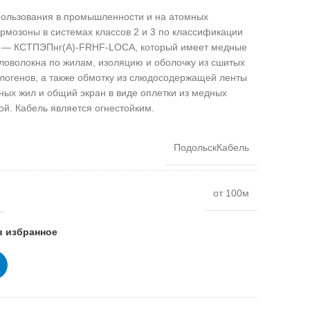
пользования в промышленности и на атомных
ермозоны в системах классов 2 и 3 по классификации
ей — КСТПЭПнг(А)-FRHF-LOCA, который имеет медные
кловолокна по жилам, изоляцию и оболочку из сшитых
логенов, а также обмотку из слюдосодержащей ленты
ных жил и общий экран в виде оплетки из медных
й. Кабель является огнестойким.
ПодольскКабель
от 100м
в избранное