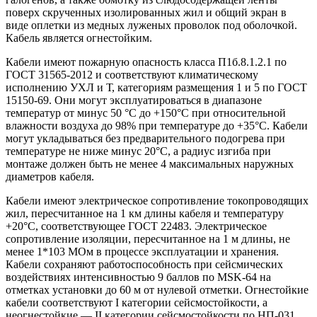
поверх скрученных изолированных жил и общий экран в
виде оплетки из медных луженых проволок под оболочкой.
Кабель является огнестойким.
Кабели имеют пожарную опасность класса П1б.8.1.2.1 по
ГОСТ 31565-2012 и соответствуют климатическому
исполнению УХЛ и Т, категориям размещения 1 и 5 по ГОСТ
15150-69. Они могут эксплуатироваться в диапазоне
температур от минус 50 °C до +150°C при относительной
влажности воздуха до 98% при температуре до +35°C. Кабели
могут укладываться без предварительного подогрева при
температуре не ниже минус 20°C, а радиус изгиба при
монтаже должен быть не менее 4 максимальных наружных
диаметров кабеля.
Кабели имеют электрическое сопротивление токопроводящих
жил, пересчитанное на 1 км длины кабеля и температуру
+20°C, соответствующее ГОСТ 22483. Электрическое
сопротивление изоляции, пересчитанное на 1 м длины, не
менее 1*103 МОм в процессе эксплуатации и хранения.
Кабели сохраняют работоспособность при сейсмических
воздействиях интенсивностью 9 баллов по MSK-64 на
отметках установки до 60 м от нулевой отметки. Огнестойкие
кабели соответствуют I категории сейсмостойкости, а
неогнестойкие — II категории сейсмостойкости по НП-031.