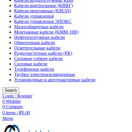
Кабели водопогружные КВВ
Кабели контрольные (КВВГ)
Кабели монтажные (КМЭЛ)
Кабели управления
Кабели управления ЭПОКС
Малогабаритные кабели
Монтажные кабели (КММ, НВ)
Нефтепогружные кабели
Обмоточные кабели
Осветительные кабели
Радиочастотные кабели (РК)
Силовые гибкие кабели
Силовые кабели
Телефонные кабели
Трубки электроизоляционные
Установочные и автотракторные кабели
Search
Login / Register
0
Wishlist
0
Compare
0
items
/
₽
0.00
Menu