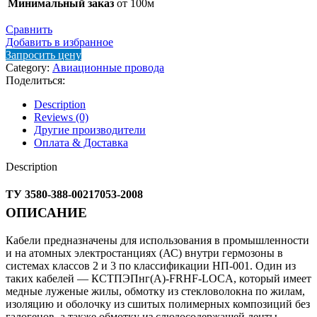
Минимальный заказ
от 100м
Сравнить
Добавить в избранное
Запросить цену
Category:
Авиационные провода
Поделиться:
Description
Reviews (0)
Другие производители
Оплата & Доставка
Description
ТУ 3580-388-00217053-2008
ОПИСАНИЕ
Кабели предназначены для использования в промышленности
и на атомных электростанциях (АС) внутри гермозоны в
системах классов 2 и 3 по классификации НП-001. Один из
таких кабелей — КСТПЭПнг(А)-FRHF-LOCA, который имеет
медные луженые жилы, обмотку из стекловолокна по жилам,
изоляцию и оболочку из сшитых полимерных композиций без
галогенов, а также обмотку из слюдосодержащей ленты