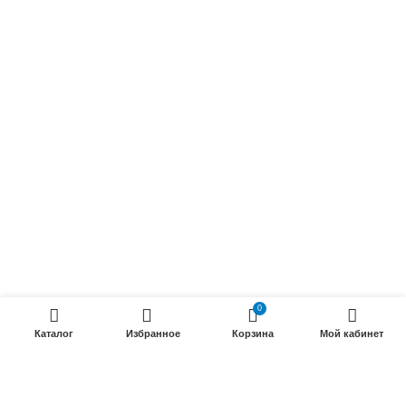
Осветительные кабели
Радиочастотные кабели (РК)
Силовые кабели
ПРОДУКЦИИ
Силовые гибкие кабели
Телефонные кабели
Кабели управления
Установочные и автотракторные кабели
Трубки электроизоляционные
0
Каталог
Избранное
Корзина
Мой кабинет
ООО «Электрокабель»
2025 Создание и
seo продвижение сайтов
- SEOMAX
STUDIO.