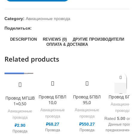
Category:
Авиационные провода
Поделиться:
DESCRIPTION
REVIEWS (0)
ДРУГИЕ ПРОИЗВОДИТЕЛИ
ОПЛАТА & ДОСТАВКА
Related products
Провод БПВЛ
Провод БПВЛ
Провод БП
Провод МГШВ
10,0
95,0
1×0,50
Авиационны
Авиационные
Авиационные
провода
Авиационные
провода
провода
провода
Rated
5.00
out 
₽
68.27
₽
550.27
Данные прово
₽
2.90
Провода
Провода
предназначены 
Провода