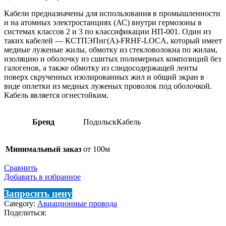
Кабели предназначены для использования в промышленности
и на атомных электростанциях (АС) внутри гермозоны в
системах классов 2 и 3 по классификации НП-001. Один из
таких кабелей — КСТПЭПнг(А)-FRHF-LOCA, который имеет
медные луженые жилы, обмотку из стекловолокна по жилам,
изоляцию и оболочку из сшитых полимерных композиций без
галогенов, а также обмотку из слюдосодержащей ленты
поверх скрученных изолированных жил и общий экран в
виде оплетки из медных луженых проволок под оболочкой.
Кабель является огнестойким.
Бренд
ПодольскКабель
Минимальный заказ
от 100м
Сравнить
Добавить в избранное
Запросить цену
Category:
Авиационные провода
Поделиться: