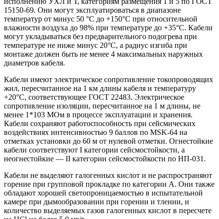
исполнению УХЛ и Т, категориям размещения 1 и 5 по ГОСТ
15150-69. Они могут эксплуатироваться в диапазоне
температур от минус 50 °C до +150°C при относительной
влажности воздуха до 98% при температуре до +35°C. Кабели
могут укладываться без предварительного подогрева при
температуре не ниже минус 20°C, а радиус изгиба при
монтаже должен быть не менее 4 максимальных наружных
диаметров кабеля.
Кабели имеют электрическое сопротивление токопроводящих
жил, пересчитанное на 1 км длины кабеля и температуру
+20°C, соответствующее ГОСТ 22483. Электрическое
сопротивление изоляции, пересчитанное на 1 м длины, не
менее 1*103 МОм в процессе эксплуатации и хранения.
Кабели сохраняют работоспособность при сейсмических
воздействиях интенсивностью 9 баллов по MSK-64 на
отметках установки до 60 м от нулевой отметки. Огнестойкие
кабели соответствуют I категории сейсмостойкости, а
неогнестойкие — II категории сейсмостойкости по НП-031.
Кабели не выделяют галогенных кислот и не распространяют
горение при групповой прокладке по категории А. Они также
обладают хорошей светопроницаемостью в испытательной
камере при дымообразовании при горении и тлении, и
количество выделяемых газов галогенных кислот в пересчете