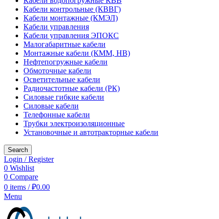
Кабели водопогружные КВВ
Кабели контрольные (КВВГ)
Кабели монтажные (КМЭЛ)
Кабели управления
Кабели управления ЭПОКС
Малогабаритные кабели
Монтажные кабели (КММ, НВ)
Нефтепогружные кабели
Обмоточные кабели
Осветительные кабели
Радиочастотные кабели (РК)
Силовые гибкие кабели
Силовые кабели
Телефонные кабели
Трубки электроизоляционные
Установочные и автотракторные кабели
Search
Login / Register
0
Wishlist
0
Compare
0
items
/
₽
0.00
Menu