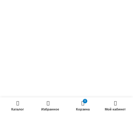
Осветительные кабели
Радиочастотные кабели (РК)
Силовые кабели
ПРОДУКЦИИ
Силовые гибкие кабели
Телефонные кабели
Кабели управления
Установочные и автотракторные кабели
Трубки электроизоляционные
0
Каталог
Избранное
Корзина
Мой кабинет
ООО «Электрокабель»
2025 Создание и
seo продвижение сайтов
- SEOMAX
STUDIO.