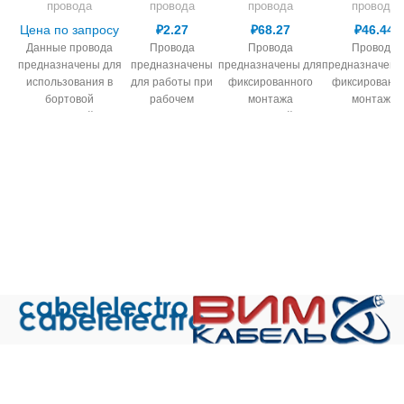
провода
провода
провода
провода
Цена по запросу
₽
2.27
₽
68.27
₽
46.44
Данные провода
Провода
Провода
Провода
предназначены для
предназначены
предназначены для
предназначены
использования в
для работы при
фиксированного
фиксированн
бортовой
рабочем
монтажа
монтажа
электрической сети
переменном
электрической сети,
электрической с
авиационной техники
напряжении до
в т.ч. авиационной
в т.ч. авиацио
при номинальном
380 В для
техники и работы
техники и раб
напряжении до 600 В
сечений 0,08-0,14
при номинальном
при номиналь
переменного тока
мм.кв и 1000 В
напряжении до 250
напряжении до
частоты до 2 кГц или
для сечений 0,2-
В переменного тока
В переменного 
850 В постоянного
1,5 мм.кв частоты
частоты до 2 кГц
частоты до 2 
тока. Они
до 10 000 Гц и
или 500 В
или 500 В
изготовлены из
постоянном
постоянного тока.
постоянного то
медных луженых
напряжении до
БПВЛ
- провод с
БПВЛ
- прово
проволок с
500 и 1500 В
жилой из медных
жилой из мед
изоляцией из
соответственно.
луженых проволок,
луженых прово
радиационносшитого
МГШВ
— провод
с изоляцией из ПВХ
с изоляцией из
полиэтилена и
с медными
пластиката, в
пластиката, 
фторопласта 2М
лужеными
оплетке из
оплетке из
Общество с ограниченной ответственностью «Электрокабель»
(БПДО). Провода
жилами, с
хлопчатобумажной
хлопчатобума
ИНН 5029170357
соответствуют
комбинированной
пряжи или
пряжи или