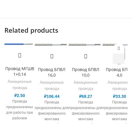
Related products
Провод МГШВ
Провод БПВЛ
Провод БПВЛ
Провод БПВ
1×0,14
16,0
10,0
4,0
Авиационные
Авиационные
Авиационные
Авиационные
провода
провода
провода
провода
₽
2.50
₽
106.44
₽
68.27
₽
33.30
Провода
Провода
Провода
Провода
предназначены
предназначены для
предназначены для
предназначены 
для работы при
фиксированного
фиксированного
фиксированног
рабочем
монтажа
монтажа
монтажа
переменном
электрической сети,
электрической сети,
электрической се
напряжении до
в т.ч. авиационной
в т.ч. авиационной
в т.ч. авиационн