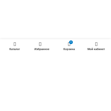
Силовые кабели
ПРОДУКЦИИ
Силовые гибкие кабели
Телефонные кабели
0
Кабели управления
Каталог
Избранное
Корзина
Мой кабинет
Установочные и автотракторные кабели
Трубки электроизоляционные
ООО «Электрокабель»
2025 Создание и
seo продвижение сайтов
- SEOMAX
STUDIO.