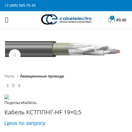
+7 (495) 505-75-35
0
/
₽
0.00
Click to enlarge
Home
Авиационные провода
Кабель КСТППНГ-HF 19×0,5
Цена по запросу