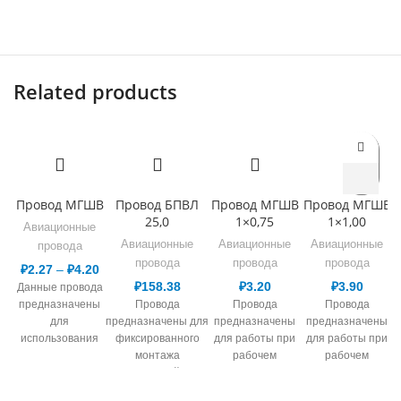
Related products
Провод МГШВ
Провод БПВЛ
Провод МГШВ
Провод МГШВ
25,0
1×0,75
1×1,00
Авиационные
Авиационные
Авиационные
Авиационные
провода
провода
провода
провода
₽
2.27
–
₽
4.20
₽
158.38
₽
3.20
₽
3.90
Данные провода
предназначены
Провода
Провода
Провода
для
предназначены для
предназначены
предназначены
использования
фиксированного
для работы при
для работы при
при переменном
монтажа
рабочем
рабочем
напряжении до
электрической сети,
переменном
переменном
380 В для
в т.ч. авиационной
напряжении до
напряжении до