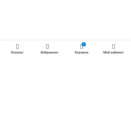
ПРОДУКЦИИ
Силовые гибкие кабели
Телефонные кабели
0
Кабели управления
Каталог
Избранное
Корзина
Мой кабинет
Установочные и автотракторные кабели
Трубки электроизоляционные
ООО «Электрокабель»
2025 Создание и
seo продвижение сайтов
- SEOMAX
STUDIO.