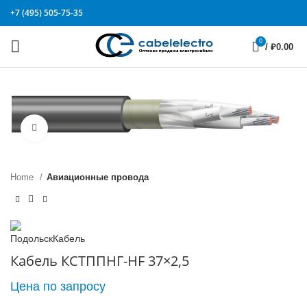
+7 (495) 505-75-35
0
/
₽
0.00
Click to enlarge
Home
Авиационные провода
Кабель КСТППНГ-HF 37×2,5
Цена по запросу