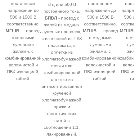
постоянном
постоянном
посто
кГц или 500 В
напряжении до
напряжении до
напряже
постоянного тока.
500 и 1500 В
500 и 1500 В
500 и 
БПВЛ
- провод с
соответственно.
соответственно.
соответс
жилой из медных
МГШВ
— провод
МГШВ
— провод
МГШВ
— 
луженых проволок,
с медными
с медными
с мед
с изоляцией из ПВХ
лужеными
лужеными
луже
пластиката, в
жилами, с
жилами, с
жилам
оплетке из
комбинированной
комбинированной
комбинир
хлопчатобумажной
волокнистой и
волокнистой и
волокни
пряжи или
ПВХ изоляцией,
ПВХ изоляцией,
ПВХ изо
комбинированной
гибкий.
гибкий.
гибк
оплетке из
антисептированной
крученой
хлопчатобумажной
пряжи и
синтетических
нитей в
соотношении 1:1,
лакированный.