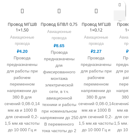
Провод МГШВ
Провод БПВЛ 0,75
Провод МГШВ
Провод
1×1,50
1×0,12
1×0
Авиационные
Авиационные
Авиационные
Авиаци
провода
провода
провода
пров
₽
8.65
₽
4.20
₽
2.27
₽
2.
Провода
Провода
Провода
Пров
предназначены
предназначены
предназначены
предназ
для
для работы при
для работы при
для раб
фиксированного
рабочем
рабочем
рабо
монтажа
переменном
переменном
перем
электрической
напряжении до
напряжении до
напряже
сети, в т.ч.
380 В для
380 В для
380 В
авиационной
сечений 0,08-0,14
сечений 0,08-0,14
сечений 0
техники и работы
мм.кв и 1000 В
мм.кв и 1000 В
мм.кв и
при номинальном
для сечений 0,2-
для сечений 0,2-
для сече
напряжении до 250
1,5 мм.кв частоты
1,5 мм.кв частоты
1,5 мм.кв
В переменного
до 10 000 Гц и
до 10 000 Гц и
до 10 0
тока частоты до 2