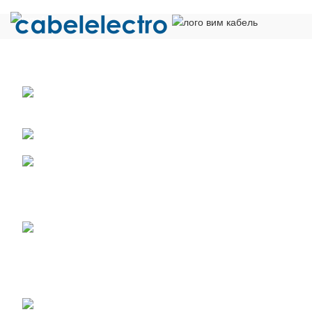
Общество с ограниченной ответственностью «Электрокабель»
ИНН 5029170357
141021 г.Мытищи Московской области, ул.
Сукромка, стр.7, оф. 304
Телефон: +7 (495) 532-42-82
Email: mail@cabelelectro.ru
НОВОСТИ
Получен сертификат соответствия на малогабаритные кабели
07.06.2023
No Comments