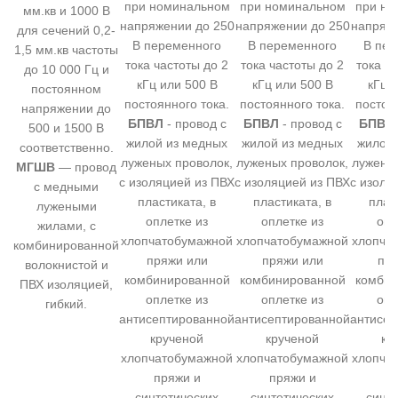
при номинальном
при номинальном
при но
мм.кв и 1000 В
напряжении до 250
напряжении до 250
напряже
для сечений 0,2-
В переменного
В переменного
В пер
1,5 мм.кв частоты
тока частоты до 2
тока частоты до 2
тока ч
до 10 000 Гц и
кГц или 500 В
кГц или 500 В
кГц 
постоянном
постоянного тока.
постоянного тока.
постоя
напряжении до
БПВЛ
- провод с
БПВЛ
- провод с
БПВЛ
500 и 1500 В
жилой из медных
жилой из медных
жилой 
соответственно.
луженых проволок,
луженых проволок,
луженых
МГШВ
— провод
с изоляцией из ПВХ
с изоляцией из ПВХ
с изоля
с медными
пластиката, в
пластиката, в
плас
лужеными
оплетке из
оплетке из
опл
жилами, с
хлопчатобумажной
хлопчатобумажной
хлопча
комбинированной
пряжи или
пряжи или
пря
волокнистой и
комбинированной
комбинированной
комбин
ПВХ изоляцией,
оплетке из
оплетке из
опл
гибкий.
антисептированной
антисептированной
антисеп
крученой
крученой
кр
хлопчатобумажной
хлопчатобумажной
хлопча
пряжи и
пряжи и
пр
синтетических
синтетических
синт