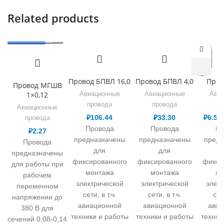
Related products
Провод БПВЛ 16,0
Провод БПВЛ 4,0
Пров
Провод МГШВ
1×0,12
Авиационные
Авиационные
Авиа
провода
провода
п
Авиационные
₽
106.44
₽
33.30
₽
6.55
провода
Провода
Провода
Пр
₽
2.27
предназначены
предназначены
предн
Провода
для
для
предназначены
фиксированного
фиксированного
фикси
для работы при
монтажа
монтажа
мо
рабочем
электрической
электрической
элек
переменном
сети, в т.ч.
сети, в т.ч.
сети
напряжении до
авиационной
авиационной
авиа
380 В для
техники и работы
техники и работы
техник
сечений 0,08-0,14