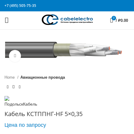
+7 (495) 505-75-35
0
/
₽
0.00
Click to enlarge
Home
Авиационные провода
Кабель КСТППНГ-HF 5×0,35
Цена по запросу