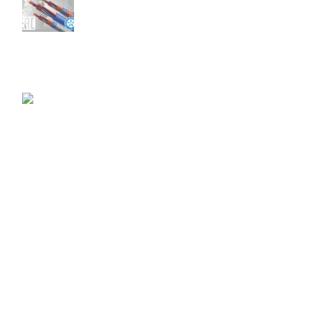
Получен сертификат соответствия на малогабаритные кабели
07.06.2023
No Comments
«ПОДОЛЬСККАБЕЛЬ» внесен в перечень производственных
площадок для нужд ООО «ГАЗПРОМНЕФТЬ-СНАБЖЕНИЕ»
23.03.2023
No Comments
КАТАЛОГ
Авиационные провода
Кабели водопогружные КВВ
Кабели управления ЭПОКС
Геофизические кабели