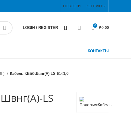
НОВОСТИ
КОНТАКТЫ
0
LOGIN / REGISTER
₽
0.00
КОНТАКТЫ
ВГ)
Кабель КВБбШвнг(А)-LS 61×1,0
Швнг(А)-LS