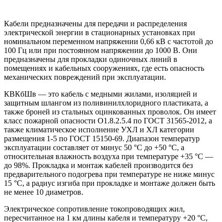
Кабели предназначены для передачи и распределения
электрической энергии в стационарных установках при
номинальном переменном напряжении 0,66 кВ с частотой до
100 Гц или при постоянном напряжении до 1000 В. Они
предназначены для прокладки одиночных линий в
помещениях и кабельных сооружениях, где есть опасность
механических повреждений при эксплуатации.
КВКбШв — это кабель с медными жилами, изоляцией и
защитным шлангом из поливинилхлоридного пластиката, а
также броней из стальных оцинкованных проволок. Он имеет
класс пожарной опасности О1.8.2.5.4 по ГОСТ 31565-2012, а
также климатическое исполнение УХЛ и ХЛ категории
размещения 1-5 по ГОСТ 15150-69. Диапазон температур
эксплуатации составляет от минус 50 °С до +50 °С, а
относительная влажность воздуха при температуре +35 °С —
до 98%. Прокладка и монтаж кабелей производится без
предварительного подогрева при температуре не ниже минус
15 °С, а радиус изгиба при прокладке и монтаже должен быть
не менее 10 диаметров.
Электрическое сопротивление токопроводящих жил,
пересчитанное на 1 км длины кабеля и температуру +20 °С,