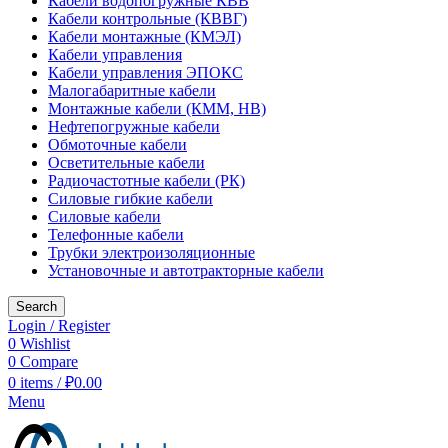
Кабели водопогружные КВВ
Кабели контрольные (КВВГ)
Кабели монтажные (КМЭЛ)
Кабели управления
Кабели управления ЭПОКС
Малогабаритные кабели
Монтажные кабели (КММ, НВ)
Нефтепогружные кабели
Обмоточные кабели
Осветительные кабели
Радиочастотные кабели (РК)
Силовые гибкие кабели
Силовые кабели
Телефонные кабели
Трубки электроизоляционные
Установочные и автотракторные кабели
Search
Login / Register
0
Wishlist
0
Compare
0
items
/
₽
0.00
Menu