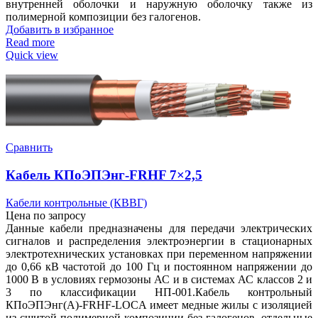
внутренней оболочки и наружную оболочку также из
полимерной композиции без галогенов.
Добавить в избранное
Read more
Quick view
Сравнить
Кабель КПоЭПЭнг-FRHF 7×2,5
Кабели контрольные (КВВГ)
Цена по запросу
Данные кабели предназначены для передачи электрических
сигналов и распределения электроэнергии в стационарных
электротехнических установках при переменном напряжении
до 0,66 кВ частотой до 100 Гц и постоянном напряжении до
1000 В в условиях гермозоны АС и в системах АС классов 2 и
3 по классификации НП-001.Кабель контрольный
КПоЭПЭнг(А)-FRHF-LOCA имеет медные жилы с изоляцией
из сшитой полимерной композиции без галогенов, отдельные