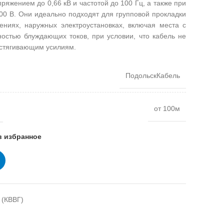
жением до 0,66 кВ и частотой до 100 Гц, а также при
0 В. Они идеально подходят для групповой прокладки
ениях, наружных электроустановках, включая места с
остью блуждающих токов, при условии, что кабель не
астягивающим усилиям.
ПодольскКабель
от 100м
в избранное
 (КВВГ)