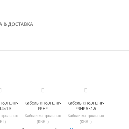
А & ДОСТАВКА
ПоЭПЭнг-
Кабель КПоЭПЭнг-
Кабель КПоЭПЭнг-
14×1,5
FRHF
FRHF 5×1,5
нтрольные
Кабели контрольные
Кабели контрольные
ВГ)
(КВВГ)
(КВВГ)