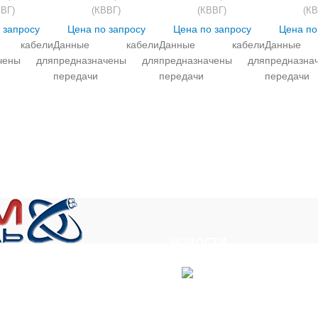
ВВГ)
(КВВГ)
(КВВГ)
(КВ
 запросу
Цена по запросу
Цена по запросу
Цена по
 кабели
Данные кабели
Данные кабели
Данные
ачены для
предназначены для
предназначены для
предназн
передачи
передачи
передачи
ких
электрических
электрических
электричес
алов и
сигналов и
сигналов и
сигна
ения
распределения
распределения
распредел
энергии в
электроэнергии в
электроэнергии в
электроэ
ных
стационарных
стационарных
стационар
нических
электротехнических
электротехнических
электротех
вках при
установках при
установках при
установ
ом
переменном
переменном
переменн
ии до 0,66
напряжении до 0,66
напряжении до 0,66
напряжени
й до 100 Гц
кВ частотой до 100 Гц
кВ частотой до 100 Гц
кВ частото
НОВОСТИ
тоянном
и постоянном
и постоянном
и пост
абель»
ии до 1000
напряжении до 1000
напряжении до 1000
напряжени
словиях
В в условиях
В в условиях
В в ус
ны АС и в
гермозоны АС и в
гермозоны АС и в
гермозон
Получен сертификат соответст
, ул. Сукромка, стр.7, оф. 304
АС классов
системах АС классов
системах АС классов
системах 