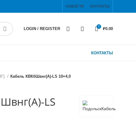
НОВОСТИ
КОНТАКТЫ
0
LOGIN / REGISTER
₽
0.00
КОНТАКТЫ
ВГ)
Кабель КВКбШвнг(А)-LS 10×4,0
Швнг(А)-LS