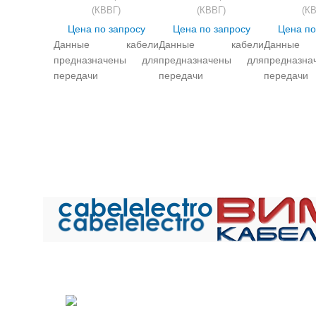
(КВВГ)
(КВВГ)
(К
Цена по запросу
Цена по запросу
Цена по
Данные кабели
Данные кабели
Данные
предназначены для
предназначены для
предназн
передачи
передачи
передачи
электрических
электрических
электричес
сигналов и
сигналов и
сигн
распределения
распределения
распредел
электроэнергии в
электроэнергии в
электро
стационарных
стационарных
стационар
электротехнических
электротехнических
электротех
установках при
установках при
устано
переменном
переменном
переменн
напряжении до 0,66
напряжении до 0,66
напряжен
кВ частотой до 100 Гц
кВ частотой до 100 Гц
кВ частото
и постоянном
и постоянном
и пос
Общество с ограниченной ответственностью «Электрок
напряжении до 1000
напряжении до 1000
напряжен
ИНН 5029170357
В в условиях
В в условиях
В в у
гермозоны АС и в
гермозоны АС и в
гермозо
141021 г.Мытищи Московской области
системах АС классов
системах АС классов
системах 