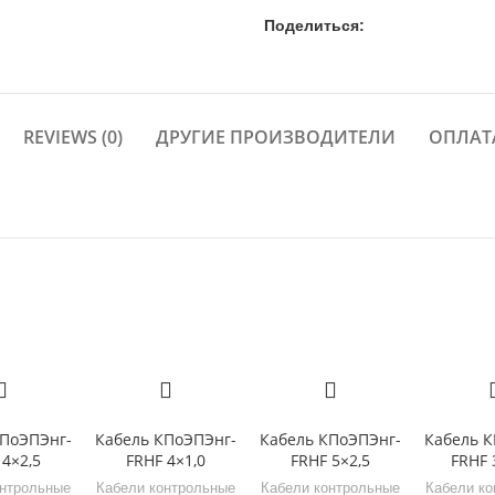
Поделиться:
REVIEWS (0)
ДРУГИЕ ПРОИЗВОДИТЕЛИ
ОПЛАТ
КПоЭПЭнг-
Кабель КПоЭПЭнг-
Кабель КПоЭПЭнг-
Кабель К
 4×2,5
FRHF 4×1,0
FRHF 5×2,5
FRHF 
онтрольные
Кабели контрольные
Кабели контрольные
Кабели ко