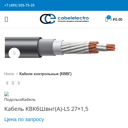
+7 (495) 505-75-35
0
/
₽
0.00
Click to enlarge
Home
Кабели контрольные (КВВГ)
Кабель КВКбШвнг(А)-LS 27×1,5
Цена по запросу