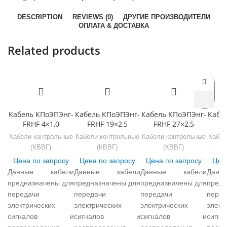
DESCRIPTION
REVIEWS (0)
ДРУГИЕ ПРОИЗВОДИТЕЛИ
ОПЛАТА & ДОСТАВКА
Related products
Кабель КПоЭПЭнг-
Кабель КПоЭПЭнг-
Кабель КПоЭПЭнг-
Кабе
FRHF 4×1,0
FRHF 19×2,5
FRHF 27×2,5
F
Кабели контрольные
Кабели контрольные
Кабели контрольные
Кабел
(КВВГ)
(КВВГ)
(КВВГ)
Цена по запросу
Цена по запросу
Цена по запросу
Цена
Данные кабели
Данные кабели
Данные кабели
Дан
предназначены для
предназначены для
предназначены для
предн
передачи
передачи
передачи
перед
электрических
электрических
электрических
элект
сигналов и
сигналов и
сигналов и
сиг