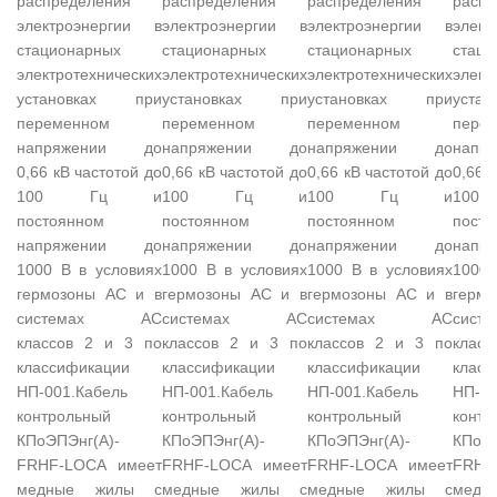
распределения
распределения
распределения
распр
электроэнергии в
электроэнергии в
электроэнергии в
элек
стационарных
стационарных
стационарных
стаци
электротехнических
электротехнических
электротехнических
элект
установках при
установках при
установках при
уста
переменном
переменном
переменном
пере
напряжении до
напряжении до
напряжении до
нап
0,66 кВ частотой до
0,66 кВ частотой до
0,66 кВ частотой до
0,66 
100 Гц и
100 Гц и
100 Гц и
10
постоянном
постоянном
постоянном
посто
напряжении до
напряжении до
напряжении до
нап
1000 В в условиях
1000 В в условиях
1000 В в условиях
1000 
гермозоны АС и в
гермозоны АС и в
гермозоны АС и в
герм
системах АС
системах АС
системах АС
сис
классов 2 и 3 по
классов 2 и 3 по
классов 2 и 3 по
клас
классификации
классификации
классификации
класс
НП-001.Кабель
НП-001.Кабель
НП-001.Кабель
НП-00
контрольный
контрольный
контрольный
контр
КПоЭПЭнг(А)-
КПоЭПЭнг(А)-
КПоЭПЭнг(А)-
КПоЭП
FRHF-LOCA имеет
FRHF-LOCA имеет
FRHF-LOCA имеет
FRHF
медные жилы с
медные жилы с
медные жилы с
мед