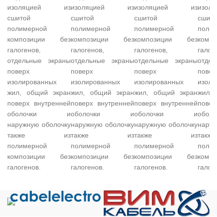
изоляцией из
изоляцией из
изоляцией из
изо
сшитой
сшитой
сшитой
сшито
полимерной
полимерной
полимерной
поли
композиции без
композиции без
композиции без
комп
галогенов,
галогенов,
галогенов,
галог
отдельные экраны
отдельные экраны
отдельные экраны
отде
поверх
поверх
поверх
повер
изолированных
изолированных
изолированных
изоли
жил, общий экран
жил, общий экран
жил, общий экран
жил,
поверх внутренней
поверх внутренней
поверх внутренней
повер
оболочки и
оболочки и
оболочки и
обо
наружную оболочку
наружную оболочку
наружную оболочку
наруж
также из
также из
также из
та
полимерной
полимерной
полимерной
поли
композиции без
композиции без
композиции без
комп
галогенов.
галогенов.
галогенов.
галог