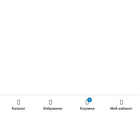
Осветительные кабели
Радиочастотные кабели (РК)
Силовые кабели
ПРОДУКЦИИ
Силовые гибкие кабели
Телефонные кабели
Кабели управления
Установочные и автотракторные кабели
0
Трубки электроизоляционные
Каталог
Избранное
Корзина
Мой кабинет
ООО «Электрокабель»
2025 Создание и
seo продвижение сайтов
- SEOMAX
STUDIO.