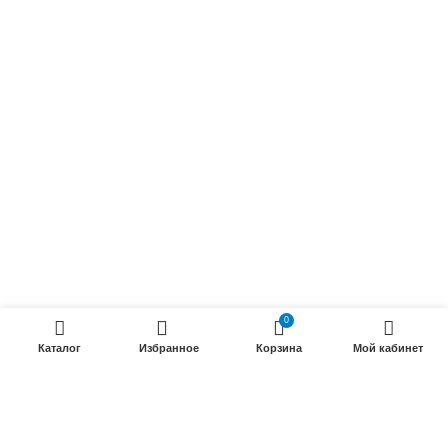
Осветительные кабели
Радиочастотные кабели (РК)
Силовые кабели
ПРОДУКЦИИ
Силовые гибкие кабели
Телефонные кабели
Кабели управления
Установочные и автотракторные кабели
0
Трубки электроизоляционные
Каталог
Избранное
Корзина
Мой кабинет
ООО «Электрокабель»
2025 Создание и
seo продвижение сайтов
- SEOMAX
STUDIO.