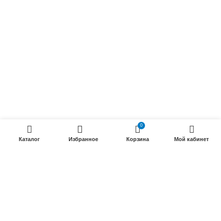
Радиочастотные кабели (РК)
Силовые кабели
ПРОДУКЦИИ
Силовые гибкие кабели
Телефонные кабели
Кабели управления
0
Установочные и автотракторные кабели
Каталог
Избранное
Корзина
Мой кабинет
Трубки электроизоляционные
ООО «Электрокабель»
2025 Создание и
seo продвижение сайтов
- SEOMAX
STUDIO.