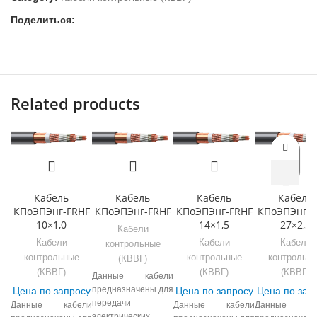
Поделиться:
Related products
Кабель
Кабель
Кабель
Кабель
КПоЭПЭнг-FRHF
КПоЭПЭнг-FRHF
КПоЭПЭнг-FRHF
КПоЭПЭнг-F
10×1,0
14×1,5
27×2,5
Кабели
Кабели
Кабели
Кабели
контрольные
контрольные
контрольные
контрольн
(КВВГ)
(КВВГ)
(КВВГ)
(КВВГ)
Данные кабели
предназначены для
Цена по запросу
Цена по запросу
Цена по зап
передачи
Данные кабели
Данные кабели
Данные ка
электрических