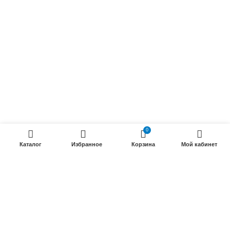
Радиочастотные кабели (РК)
Силовые кабели
ПРОДУКЦИИ
Силовые гибкие кабели
Телефонные кабели
Кабели управления
0
Установочные и автотракторные кабели
Каталог
Избранное
Корзина
Мой кабинет
Трубки электроизоляционные
ООО «Электрокабель»
2025 Создание и
seo продвижение сайтов
- SEOMAX
STUDIO.