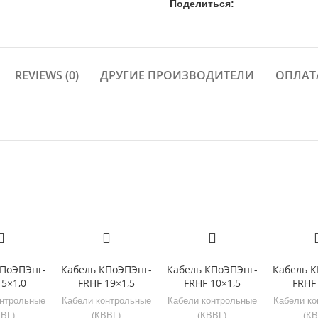
Поделиться:
REVIEWS (0)
ДРУГИЕ ПРОИЗВОДИТЕЛИ
ОПЛАТ
КПоЭПЭнг-
Кабель КПоЭПЭнг-
Кабель КПоЭПЭнг-
Кабель К
 5×1,0
FRHF 19×1,5
FRHF 10×1,5
FRHF 
онтрольные
Кабели контрольные
Кабели контрольные
Кабели ко
ВВГ)
(КВВГ)
(КВВГ)
(КВ