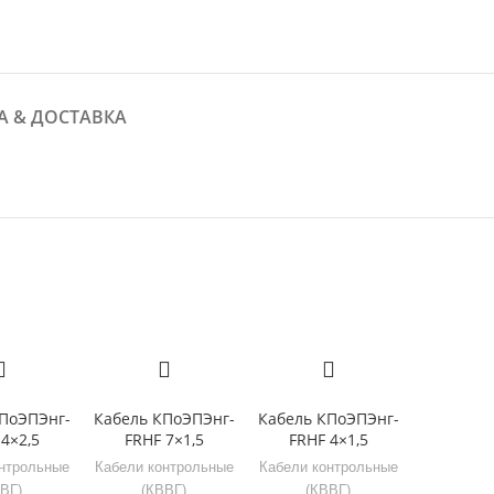
А & ДОСТАВКА
ПоЭПЭнг-
Кабель КПоЭПЭнг-
Кабель КПоЭПЭнг-
4×2,5
FRHF 7×1,5
FRHF 4×1,5
нтрольные
Кабели контрольные
Кабели контрольные
ВГ)
(КВВГ)
(КВВГ)