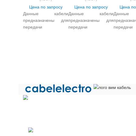
Цена по запросу
Цена по запросу
Цена по
Данные кабели
Данные кабели
Данные
предназначены для
предназначены для
предназн
передачи
передачи
передачи
электрических
электрических
электричес
сигналов и
сигналов и
сигн
распределения
распределения
распредел
электроэнергии в
электроэнергии в
электро
стационарных
стационарных
стационар
электротехнических
электротехнических
электротех
установках при
установках при
устано
переменном
переменном
переменн
напряжении до 0,66
напряжении до 0,66
напряжен
кВ частотой до 100 Гц
кВ частотой до 100 Гц
кВ частото
и постоянном
и постоянном
и пос
напряжении до 1000
напряжении до 1000
напряжен
Общество с ограниченной ответственностью «Электрок
В в условиях
В в условиях
В в у
ИНН 5029170357
гермозоны АС и в
гермозоны АС и в
гермозо
системах АС классов
системах АС классов
системах 
141021 г.Мытищи Московской области
2 и 3 по
2 и 3 по
2 и