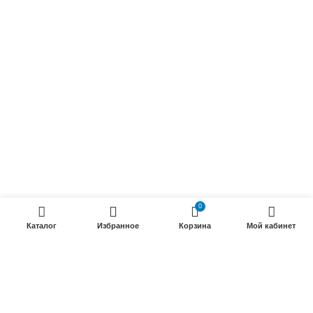
Радиочастотные кабели (РК)
Силовые кабели
ПРОДУКЦИИ
Силовые гибкие кабели
Телефонные кабели
Кабели управления
Установочные и автотракторные кабели
Трубки электроизоляционные
0
Каталог
Избранное
Корзина
Мой кабинет
ООО «Электрокабель»
2025 Создание и
seo продвижение сайтов
- SEOMAX
STUDIO.