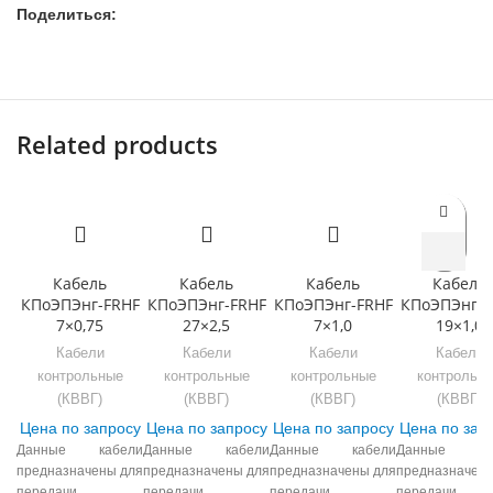
Поделиться:
Related products
Кабель
Кабель
Кабель
Кабель
КПоЭПЭнг-FRHF
КПоЭПЭнг-FRHF
КПоЭПЭнг-FRHF
КПоЭПЭнг-F
7×0,75
27×2,5
7×1,0
19×1,0
Кабели
Кабели
Кабели
Кабели
контрольные
контрольные
контрольные
контрольн
(КВВГ)
(КВВГ)
(КВВГ)
(КВВГ)
Цена по запросу
Цена по запросу
Цена по запросу
Цена по зап
Данные кабели
Данные кабели
Данные кабели
Данные ка
предназначены для
предназначены для
предназначены для
предназначены
передачи
передачи
передачи
передачи