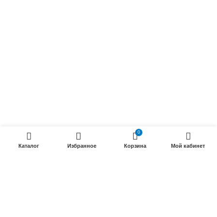
Радиочастотные кабели (РК)
Силовые кабели
ПРОДУКЦИИ
Силовые гибкие кабели
Телефонные кабели
Кабели управления
Установочные и автотракторные кабели
0
Трубки электроизоляционные
Каталог
Избранное
Корзина
Мой кабинет
ООО «Электрокабель»
2025 Создание и
seo продвижение сайтов
- SEOMAX
STUDIO.