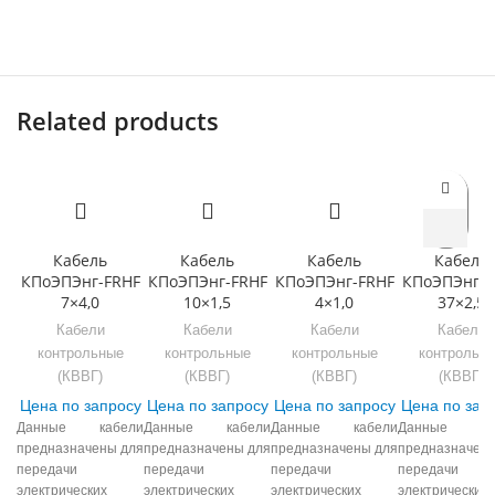
Related products
Кабель
Кабель
Кабель
Кабель
КПоЭПЭнг-FRHF
КПоЭПЭнг-FRHF
КПоЭПЭнг-FRHF
КПоЭПЭнг-F
7×4,0
10×1,5
4×1,0
37×2,5
Кабели
Кабели
Кабели
Кабели
контрольные
контрольные
контрольные
контрольн
(КВВГ)
(КВВГ)
(КВВГ)
(КВВГ)
Цена по запросу
Цена по запросу
Цена по запросу
Цена по зап
Данные кабели
Данные кабели
Данные кабели
Данные ка
предназначены для
предназначены для
предназначены для
предназначены
передачи
передачи
передачи
передачи
электрических
электрических
электрических
электрических