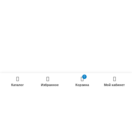
Силовые кабели
ПРОДУКЦИИ
Силовые гибкие кабели
Телефонные кабели
Кабели управления
Установочные и автотракторные кабели
Трубки электроизоляционные
0
Каталог
Избранное
Корзина
Мой кабинет
ООО «Электрокабель»
2025 Создание и
seo продвижение сайтов
- SEOMAX
STUDIO.