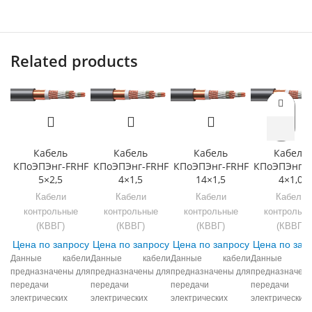
Related products
Кабель
Кабель
Кабель
Кабель
КПоЭПЭнг-FRHF
КПоЭПЭнг-FRHF
КПоЭПЭнг-FRHF
КПоЭПЭнг-F
5×2,5
4×1,5
14×1,5
4×1,0
Кабели
Кабели
Кабели
Кабели
контрольные
контрольные
контрольные
контрольн
(КВВГ)
(КВВГ)
(КВВГ)
(КВВГ)
Цена по запросу
Цена по запросу
Цена по запросу
Цена по зап
Данные кабели
Данные кабели
Данные кабели
Данные ка
предназначены для
предназначены для
предназначены для
предназначены
передачи
передачи
передачи
передачи
электрических
электрических
электрических
электрических
сигналов и
сигналов и
сигналов и
сигнало