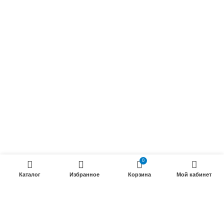
Осветительные кабели
Радиочастотные кабели (РК)
Силовые кабели
ПРОДУКЦИИ
Силовые гибкие кабели
Телефонные кабели
Кабели управления
Установочные и автотракторные кабели
Трубки электроизоляционные
0
Каталог
Избранное
Корзина
Мой кабинет
ООО «Электрокабель»
2025 Создание и
seo продвижение сайтов
- SEOMAX
STUDIO.