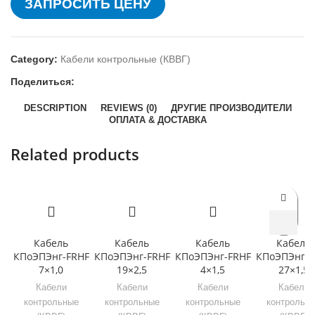
ЗАПРОСИТЬ ЦЕНУ
Category:
Кабели контрольные (КВВГ)
Поделиться:
DESCRIPTION
REVIEWS (0)
ДРУГИЕ ПРОИЗВОДИТЕЛИ
ОПЛАТА & ДОСТАВКА
Related products
Кабель
Кабель
Кабель
Кабель
КПоЭПЭнг-FRHF
КПоЭПЭнг-FRHF
КПоЭПЭнг-FRHF
КПоЭПЭнг-F
7×1,0
19×2,5
4×1,5
27×1,5
Кабели
Кабели
Кабели
Кабели
контрольные
контрольные
контрольные
контрольн