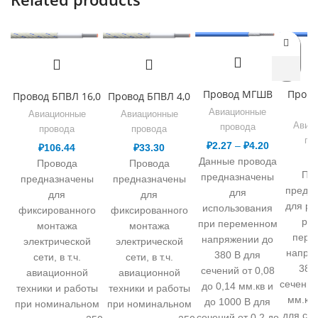
Провод МГШВ
Пров
Провод БПВЛ 16,0
Провод БПВЛ 4,0
1×
Авиационные
Авиационные
Авиационные
Авиа
провода
провода
провода
пр
₽
2.27
–
₽
4.20
₽
106.44
₽
33.30
₽
Данные провода
Провода
Провода
Пр
предназначены
предназначены
предназначены
предн
для
для
для
для ра
использования
фиксированного
фиксированного
ра
при переменном
монтажа
монтажа
пере
напряжении до
электрической
электрической
напря
380 В для
сети, в т.ч.
сети, в т.ч.
380
сечений от 0,08
авиационной
авиационной
сечений
до 0,14 мм.кв и
техники и работы
техники и работы
мм.кв 
до 1000 В для
при номинальном
при номинальном
для сеч
сечений от 0,2 до