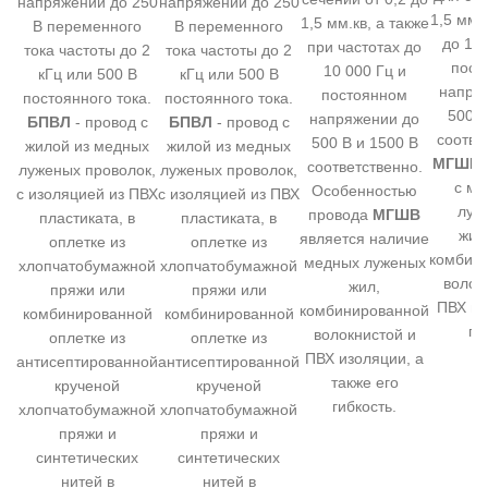
напряжении до 250
напряжении до 250
1,5 мм.
1,5 мм.кв, а также
В переменного
В переменного
до 10 
при частотах до
тока частоты до 2
тока частоты до 2
пост
10 000 Гц и
кГц или 500 В
кГц или 500 В
напря
постоянном
постоянного тока.
постоянного тока.
500 и
напряжении до
БПВЛ
- провод с
БПВЛ
- провод с
соотве
500 В и 1500 В
жилой из медных
жилой из медных
МГШВ
соответственно.
луженых проволок,
луженых проволок,
с м
Особенностью
с изоляцией из ПВХ
с изоляцией из ПВХ
луж
провода
МГШВ
пластиката, в
пластиката, в
жил
является наличие
оплетке из
оплетке из
комбин
медных луженых
хлопчатобумажной
хлопчатобумажной
волок
жил,
пряжи или
пряжи или
ПВХ из
комбинированной
комбинированной
комбинированной
ги
волокнистой и
оплетке из
оплетке из
ПВХ изоляции, а
антисептированной
антисептированной
также его
крученой
крученой
гибкость.
хлопчатобумажной
хлопчатобумажной
пряжи и
пряжи и
синтетических
синтетических
нитей в
нитей в