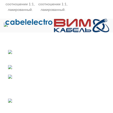
соотношении 1:1,
соотношении 1:1,
лакированный.
лакированный.
Общество с ограниченной ответственностью «Электрокабель»
ИНН 5029170357
141021 г.Мытищи Московской области, ул.
Сукромка, стр.7, оф. 304
Телефон: +7 (495) 532-42-82
Email: mail@cabelelectro.ru
НОВОСТИ
Получен сертификат соответствия на малогабаритные кабели