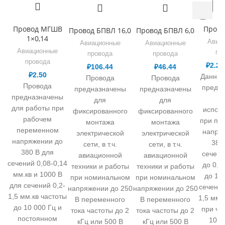
Провод МГШВ
Пров
Провод БПВЛ 16,0
Провод БПВЛ 6,0
1×0,14
Авиа
Авиационные
Авиационные
Авиационные
пр
провода
провода
провода
₽
2.27
₽
106.44
₽
46.44
₽
2.50
Данные
Провода
Провода
Провода
предн
предназначены
предназначены
предназначены
для
для
для работы при
испол
фиксированного
фиксированного
рабочем
при пе
монтажа
монтажа
переменном
напря
электрической
электрической
напряжении до
380
сети, в т.ч.
сети, в т.ч.
380 В для
сечени
авиационной
авиационной
сечений 0,08-0,14
до 0,1
техники и работы
техники и работы
мм.кв и 1000 В
до 10
при номинальном
при номинальном
для сечений 0,2-
сечений
напряжении до 250
напряжении до 250
1,5 мм.кв частоты
1,5 мм.к
В переменного
В переменного
до 10 000 Гц и
при ча
тока частоты до 2
тока частоты до 2
постоянном
10 0
кГц или 500 В
кГц или 500 В