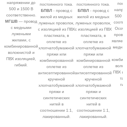
напряжении до
пост
постоянного тока.
постоянного тока.
500 и 1500 В
напря
БПВЛ
- провод с
БПВЛ
- провод с
соответственно.
500 В 
жилой из медных
жилой из медных
МГШВ
— провод
соотве
луженых проволок,
луженых проволок,
с медными
Особе
с изоляцией из ПВХ
с изоляцией из ПВХ
лужеными
прово
пластиката, в
пластиката, в
жилами, с
являетс
оплетке из
оплетке из
комбинированной
медных
хлопчатобумажной
хлопчатобумажной
волокнистой и
ж
пряжи или
пряжи или
ПВХ изоляцией,
комбин
комбинированной
комбинированной
гибкий.
волок
оплетке из
оплетке из
ПВХ из
антисептированной
антисептированной
так
крученой
крученой
гиб
хлопчатобумажной
хлопчатобумажной
пряжи и
пряжи и
синтетических
синтетических
нитей в
нитей в
соотношении 1:1,
соотношении 1:1,
лакированный.
лакированный.