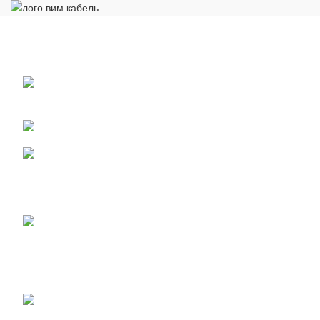
Общество с ограниченной ответственностью «Электрокабель»
ИНН 5029170357
141021 г.Мытищи Московской области, ул.
Сукромка, стр.7, оф. 304
Телефон: +7 (495) 532-42-82
Email: mail@cabelelectro.ru
НОВОСТИ
Получен сертификат соответствия на малогабаритные кабели
07.06.2023
No Comments